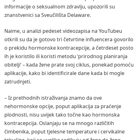
informacije o seksualnom zdravlju, upozorili su
znanstvenici sa Sveučilišta Delaware.
Naime, u analizi pedeset videozapisa na YouTubeu
otkrili su da je gotovo tri četvrtine influencera govorilo
o prekidu hormonske kontracepcije, a četrdeset posto
ih je koristilo ili koristi metodu ‘prirodnog planiranja
obitelji‘ – kada žene prate svoj ciklus, ponekad pomoću
aplikacije, kako bi identificirale dane kada bi mogle
zatrudnjeti.
– Iz prethodnih istraživanja znamo da ove
nehormonske opcije, poput aplikacija za praćenje
plodnosti, nisu uvijek tako točne kao hormonska
kontracepcija. Oslanjaju se na mnogo različitih
čimbenika, poput tjelesne temperature i cervikalne
tekućine, koji se uvelike razlikuju od žene do žene –