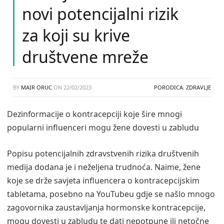
novi potencijalni rizik
za koji su krive
društvene mreže
BY
MAIR ORUC
ON
22/02/2023
PORODICA
,
ZDRAVLJE
Dezinformacije o kontracepciji koje šire mnogi
popularni influenceri mogu žene dovesti u zabludu
Popisu potencijalnih zdravstvenih rizika društvenih
medija dodana je i neželjena trudnoća. Naime, žene
koje se drže savjeta influencera o kontracepcijskim
tabletama, posebno na YouTubeu gdje se našlo mnogo
zagovornika zaustavljanja hormonske kontracepcije,
mogu dovesti u zabludu te dati nepotpune ili netočne