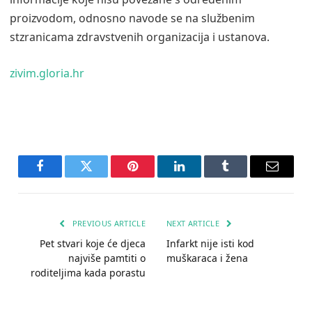
proizvodom, odnosno navode se na službenim
stzranicama zdravstvenih organizacija i ustanova.
zivim.gloria.hr
Facebook
Twitter
Pinterest
LinkedIn
Tumblr
Email
PREVIOUS ARTICLE
NEXT ARTICLE
Pet stvari koje će djeca
Infarkt nije isti kod
najviše pamtiti o
muškaraca i žena
roditeljima kada porastu