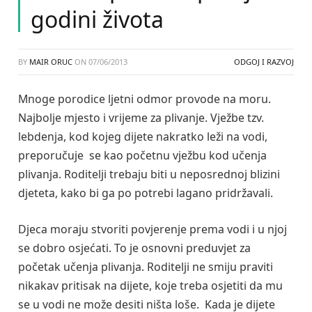
godini života
BY
MAIR ORUC
ON
07/06/2013
ODGOJ I RAZVOJ
Mnoge porodice ljetni odmor provode na moru.
Najbolje mjesto i vrijeme za plivanje. Vježbe tzv.
lebdenja, kod kojeg dijete nakratko leži na vodi,
preporučuje se kao početnu vježbu kod učenja
plivanja. Roditelji trebaju biti u neposrednoj blizini
djeteta, kako bi ga po potrebi lagano pridržavali.
Djeca moraju stvoriti povjerenje prema vodi i u njoj
se dobro osjećati. To je osnovni preduvjet za
početak učenja plivanja. Roditelji ne smiju praviti
nikakav pritisak na dijete, koje treba osjetiti da mu
se u vodi ne može desiti ništa loše. Kada je dijete