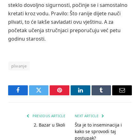
steklo dovoljno sigurnosti, počinje se i samostalno
kretati kroz vodu. Pravilo: Što ranije dijete nauči
plivati, to će lakše savladati ovu vještinu. A za
početak učenja stručnjaci preporučuju već petu
godinu starosti.
plivanje
Facebook
Twitter
Pinterest
LinkedIn
Tumblr
Email
PREVIOUS ARTICLE
NEXT ARTICLE
2. Bazar u školi
Šta je to inseminacija i
kako se sprovodi taj
postupak?