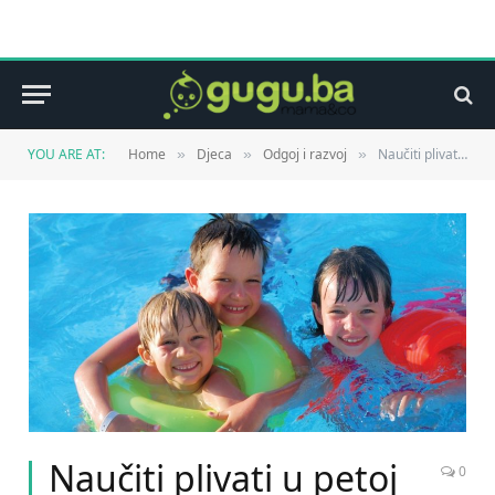
YOU ARE AT:
Home
Djeca
Odgoj i razvoj
Naučiti plivati u petoj godini života
»
»
»
Naučiti plivati u petoj
0