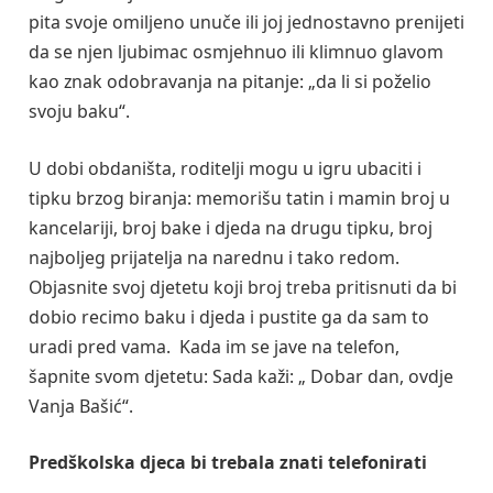
pita svoje omiljeno unuče ili joj jednostavno prenijeti
da se njen ljubimac osmjehnuo ili klimnuo glavom
kao znak odobravanja na pitanje: „da li si poželio
svoju baku“.
U dobi obdaništa, roditelji mogu u igru ubaciti i
tipku brzog biranja: memorišu tatin i mamin broj u
kancelariji, broj bake i djeda na drugu tipku, broj
najboljeg prijatelja na narednu i tako redom.
Objasnite svoj djetetu koji broj treba pritisnuti da bi
dobio recimo baku i djeda i pustite ga da sam to
uradi pred vama. Kada im se jave na telefon,
šapnite svom djetetu: Sada kaži: „ Dobar dan, ovdje
Vanja Bašić“.
Predškolska djeca bi trebala znati telefonirati