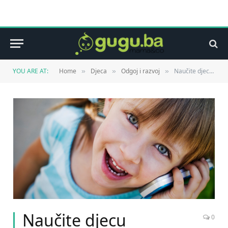
YOU ARE AT:
Home
Djeca
Odgoj i razvoj
Naučite djecu telefonirati
»
»
»
Naučite djecu
0