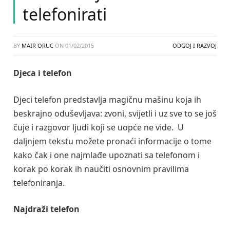
telefonirati
BY
MAIR ORUC
ON
01/02/2015
ODGOJ I RAZVOJ
Djeca i telefon
Djeci telefon predstavlja magičnu mašinu koja ih
beskrajno oduševljava: zvoni, svijetli i uz sve to se još
čuje i razgovor ljudi koji se uopće ne vide. U
daljnjem tekstu možete pronaći informacije o tome
kako čak i one najmlađe upoznati sa telefonom i
korak po korak ih naučiti osnovnim pravilima
telefoniranja.
Najdraži telefon