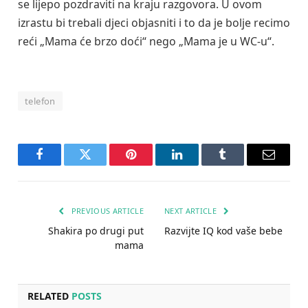
se lijepo pozdraviti na kraju razgovora. U ovom
izrastu bi trebali djeci objasniti i to da je bolje recimo
reći „Mama će brzo doći“ nego „Mama je u WC-u“.
telefon
Facebook
Twitter
Pinterest
LinkedIn
Tumblr
Email
PREVIOUS ARTICLE
NEXT ARTICLE
Shakira po drugi put
Razvijte IQ kod vaše bebe
mama
RELATED
POSTS