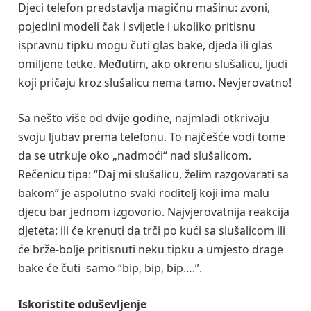
Djeci telefon predstavlja magičnu mašinu: zvoni,
pojedini modeli čak i svijetle i ukoliko pritisnu
ispravnu tipku mogu čuti glas bake, djeda ili glas
omiljene tetke. Međutim, ako okrenu slušalicu, ljudi
koji pričaju kroz slušalicu nema tamo. Nevjerovatno!
Sa nešto više od dvije godine, najmlađi otkrivaju
svoju ljubav prema telefonu. To najčešće vodi tome
da se utrkuje oko „nadmoći“ nad slušalicom.
Rečenicu tipa: “Daj mi slušalicu, želim razgovarati sa
bakom” je aspolutno svaki roditelj koji ima malu
djecu bar jednom izgovorio. Najvjerovatnija reakcija
djeteta: ili će krenuti da trči po kući sa slušalicom ili
će brže-bolje pritisnuti neku tipku a umjesto drage
bake će čuti samo “bip, bip, bip….”.
Iskoristite oduševljenje