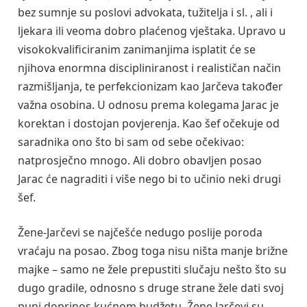
bez sumnje su poslovi advokata, tužitelja i sl. , ali i
ljekara ili veoma dobro plaćenog vještaka. Upravo u
visokokvalificiranim zanimanjima isplatit će se
njihova enormna discipliniranost i realističan način
razmišljanja, te perfekcionizam kao Jarčeva također
važna osobina. U odnosu prema kolegama Jarac je
korektan i dostojan povjerenja. Kao šef očekuje od
saradnika ono što bi sam od sebe očekivao:
natprosječno mnogo. Ali dobro obavljen posao
Jarac će nagraditi i više nego bi to učinio neki drugi
šef.
Žene-Jarčevi se najčešće nedugo poslije poroda
vraćaju na posao. Zbog toga nisu ništa manje brižne
majke – samo ne žele prepustiti slučaju nešto što su
dugo gradile, odnosno s druge strane žele dati svoj
puni doprinos kućnom budžetu. Žene Jarčevi su