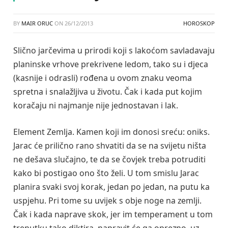
BY
MAIR ORUC
ON
26/12/2013
HOROSKOP
Slično jarčevima u prirodi koji s lakoćom savladavaju
planinske vrhove prekrivene ledom, tako su i djeca
(kasnije i odrasli) rođena u ovom znaku veoma
spretna i snalažljiva u životu. Čak i kada put kojim
koračaju ni najmanje nije jednostavan i lak.
Element Zemlja. Kamen koji im donosi sreću: oniks.
Jarac će prilično rano shvatiti da se na svijetu ništa
ne dešava slučajno, te da se čovjek treba potruditi
kako bi postigao ono što želi. U tom smislu Jarac
planira svaki svoj korak, jedan po jedan, na putu ka
uspjehu. Pri tome su uvijek s obje noge na zemlji.
Čak i kada naprave skok, jer im temperament u tom
trenutku tako diktira, napravit će ga oprezno, uz