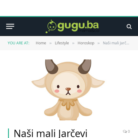
YOU ARE AT:
Home
Lifestyle
Horoskop
Naši mali Jarčevi
»
»
»
Naši mali Jarčevi
0