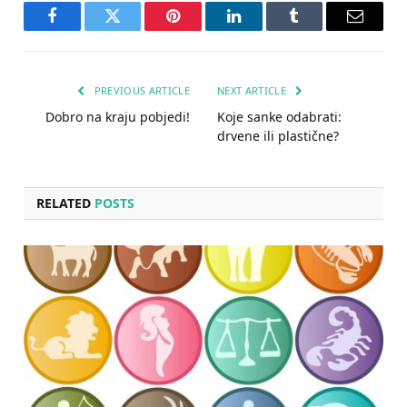
Facebook
Twitter
Pinterest
LinkedIn
Tumblr
Email
PREVIOUS ARTICLE
NEXT ARTICLE
Dobro na kraju pobjedi!
Koje sanke odabrati:
drvene ili plastične?
RELATED
POSTS