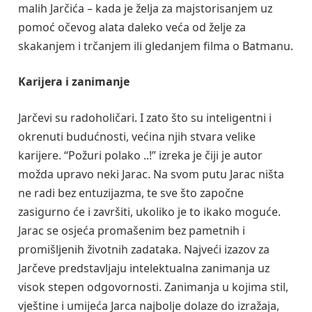
malih Jarčića – kada je želja za majstorisanjem uz
pomoć očevog alata daleko veća od želje za
skakanjem i trčanjem ili gledanjem filma o Batmanu.
Karijera i zanimanje
Jarčevi su radoholičari. I zato što su inteligentni i
okrenuti budućnosti, većina njih stvara velike
karijere. “Požuri polako ..!” izreka je čiji je autor
možda upravo neki Jarac. Na svom putu Jarac ništa
ne radi bez entuzijazma, te sve što započne
zasigurno će i završiti, ukoliko je to ikako moguće.
Jarac se osjeća promašenim bez pametnih i
promišljenih životnih zadataka. Najveći izazov za
Jarčeve predstavljaju intelektualna zanimanja uz
visok stepen odgovornosti. Zanimanja u kojima stil,
vještine i umijeća Jarca najbolje dolaze do izražaja,