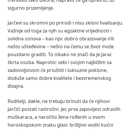
sigurno prizemljenje.
Jarčevi su skromni po prirodi i nisu skloni hvalisanju.
Važnije od toga za njih su egzaktne vrijednosti i
solidna osnova – kao npr. dobro obrazovanje i/ili
nešto ušteđevine – nešto na čemu se život može
pouzdano graditi. To nikako ne znači da je Jarac
škrta osoba. Naprotiv: sebi i svojim najbližim sa
zadovoljstvom će priuštiti i luksuzne poklone,
doduše samo dobre kvalitete i bezvremenskog
dizajna.
Roditelji, dakle, ne trebaju brinuti da će njihovi
Jarčići postati rastrošni. Jer, prva zapovijest odraslih
muškaraca, a naročito žena rođenih u ovom
horoskopskom znaku glasi: brižljivo voditi kućni