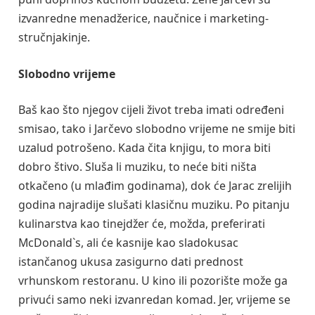
izvanredne menadžerice, naučnice i marketing-
stručnjakinje.
Slobodno vrijeme
Baš kao što njegov cijeli život treba imati određeni
smisao, tako i Jarčevo slobodno vrijeme ne smije biti
uzalud potrošeno. Kada čita knjigu, to mora biti
dobro štivo. Sluša li muziku, to neće biti ništa
otkačeno (u mlađim godinama), dok će Jarac zrelijih
godina najradije slušati klasičnu muziku. Po pitanju
kulinarstva kao tinejdžer će, možda, preferirati
McDonald`s, ali će kasnije kao sladokusac
istančanog ukusa zasigurno dati prednost
vrhunskom restoranu. U kino ili pozorište može ga
privući samo neki izvanredan komad. Jer, vrijeme se