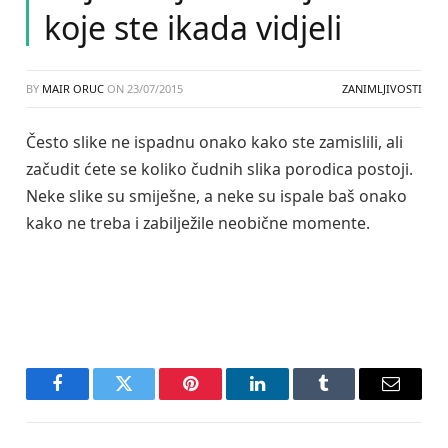
koje ste ikada vidjeli
BY
MAIR ORUC
ON
23/07/2015
ZANIMLJIVOSTI
Često slike ne ispadnu onako kako ste zamislili, ali
začudit ćete se koliko čudnih slika porodica postoji.
Neke slike su smiješne, a neke su ispale baš onako
kako ne treba i zabilježile neobične momente.
Facebook
Twitter
Pinterest
LinkedIn
Tumblr
Email