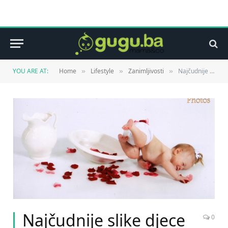
YOU ARE AT:
Home
Lifestyle
Zanimljivosti
Najčudnije slike djece koje ste ikada vidjeli
»
»
»
Najčudnije slike djece
0