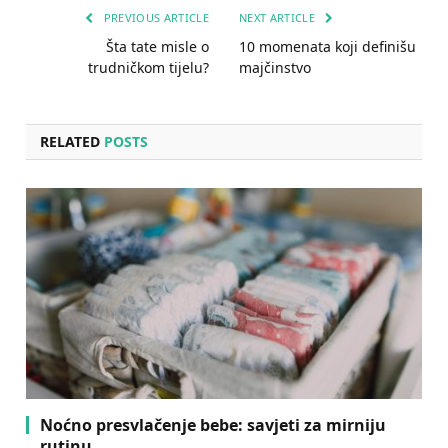
PREVIOUS ARTICLE
NEXT ARTICLE
Šta tate misle o
10 momenata koji definišu
trudničkom tijelu?
majčinstvo
RELATED
POSTS
Noćno presvlačenje bebe: savjeti za mirniju
rutinu