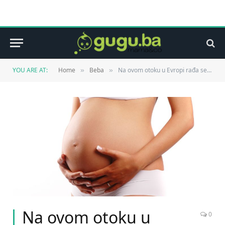
YOU ARE AT:
Home
Beba
Na ovom otoku u Evropi rađa se najmanje djece na cijelom svijetu
»
»
Na ovom otoku u
0