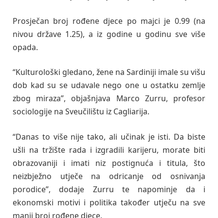
Prosječan broj rođene djece po majci je 0.99 (na
nivou države 1.25), a iz godine u godinu sve više
opada.
“Kulturološki gledano, žene na Sardiniji imale su višu
dob kad su se udavale nego one u ostatku zemlje
zbog miraza”, objašnjava Marco Zurru, profesor
sociologije na Sveučilištu iz Cagliarija.
“Danas to više nije tako, ali učinak je isti. Da biste
ušli na tržište rada i izgradili karijeru, morate biti
obrazovaniji i imati niz postignuća i titula, što
neizbježno utječe na odricanje od osnivanja
porodice”, dodaje Zurru te napominje da i
ekonomski motivi i politika također utječu na sve
manji broj rođene djece.