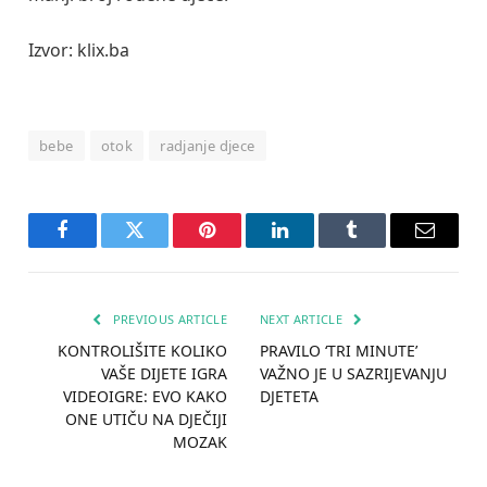
Izvor: klix.ba
bebe
otok
radjanje djece
Facebook
Twitter
Pinterest
LinkedIn
Tumblr
Email
PREVIOUS ARTICLE
NEXT ARTICLE
KONTROLIŠITE KOLIKO
PRAVILO ‘TRI MINUTE’
VAŠE DIJETE IGRA
VAŽNO JE U SAZRIJEVANJU
VIDEOIGRE: EVO KAKO
DJETETA
ONE UTIČU NA DJEČIJI
MOZAK