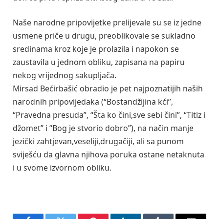
Naše narodne pripovijetke prelijevale su se iz jedne
usmene priče u drugu, preoblikovale se sukladno
sredinama kroz koje je prolazila i napokon se
zaustavila u jednom obliku, zapisana na papiru
nekog vrijednog sakupljača.
Mirsad Bećirbašić obradio je pet najpoznatijih naših
narodnih pripovijedaka (“Bostandžijina kći”,
“Pravedna presuda”, “Šta ko čini,sve sebi čini”, “Titiz i
džomet” i “Bog je stvorio dobro”), na način manje
jezički zahtjevan,veseliji,drugačiji, ali sa punom
sviješću da glavna njihova poruka ostane netaknuta
i u svome izvornom obliku.