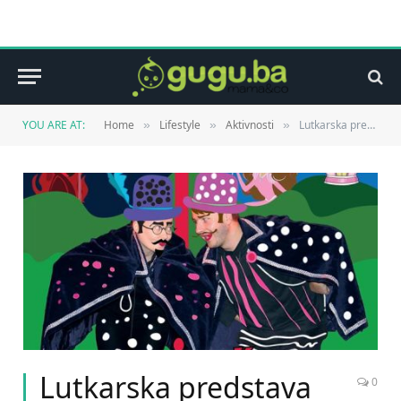
YOU ARE AT:
Home
Lifestyle
Aktivnosti
Lutkarska predstava za djecu
»
»
»
Lutkarska predstava
0