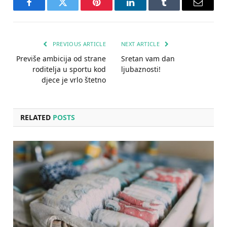
Facebook
Twitter
Pinterest
LinkedIn
Tumblr
Email
PREVIOUS ARTICLE
NEXT ARTICLE
Previše ambicija od strane
Sretan vam dan
roditelja u sportu kod
ljubaznosti!
djece je vrlo štetno
RELATED
POSTS