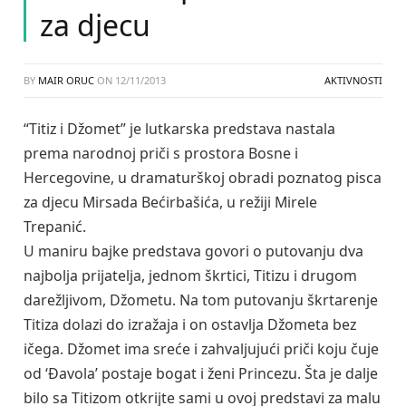
za djecu
BY
MAIR ORUC
ON
12/11/2013
AKTIVNOSTI
“Titiz i Džomet” je lutkarska predstava nastala
prema narodnoj priči s prostora Bosne i
Hercegovine, u dramaturškoj obradi poznatog pisca
za djecu Mirsada Bećirbašića, u režiji Mirele
Trepanić.
U maniru bajke predstava govori o putovanju dva
najbolja prijatelja, jednom škrtici, Titizu i drugom
darežljivom, Džometu. Na tom putovanju škrtarenje
Titiza dolazi do izražaja i on ostavlja Džometa bez
ičega. Džomet ima sreće i zahvaljujući priči koju čuje
od ‘Đavola’ postaje bogat i ženi Princezu. Šta je dalje
bilo sa Titizom otkrijte sami u ovoj predstavi za malu