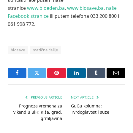
stranice
www.bioeden.ba
,
www.biosave.ba
,
naše
Facebook stranice
ili putem telefona 033 200 800 i
061 998 772.
biosave
matične ćelije
Facebook
Twitter
Pinterest
LinkedIn
Tumblr
Email
PREVIOUS ARTICLE
NEXT ARTICLE
Prognoza vremena za
GuGu kolumna:
vikend u BiH: Kiša, grad,
Tvrdoglavost i suze
grmljavina