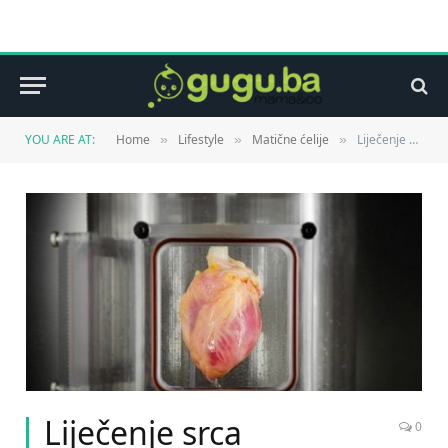
YOU ARE AT:
Home
Lifestyle
Matične ćelije
Liječenje srca matičnim ćelijama
»
»
»
Liječenje srca
0