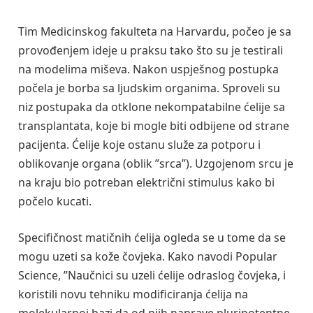
Tim Medicinskog fakulteta na Harvardu, počeo je sa
provođenjem ideje u praksu tako što su je testirali
na modelima miševa. Nakon uspješnog postupka
počela je borba sa ljudskim organima. Sproveli su
niz postupaka da otklone nekompatabilne ćelije sa
transplantata, koje bi mogle biti odbijene od strane
pacijenta. Ćelije koje ostanu služe za potporu i
oblikovanje organa (oblik ”srca”). Uzgojenom srcu je
na kraju bio potreban električni stimulus kako bi
počelo kucati.
Specifičnost matičnih ćelija ogleda se u tome da se
mogu uzeti sa kože čovjeka. Kako navodi Popular
Science, ”Naučnici su uzeli ćelije odraslog čovjeka, i
koristili novu tehniku modificiranja ćelija na
molekularnoj bazi da od njih naprave pluripotentne