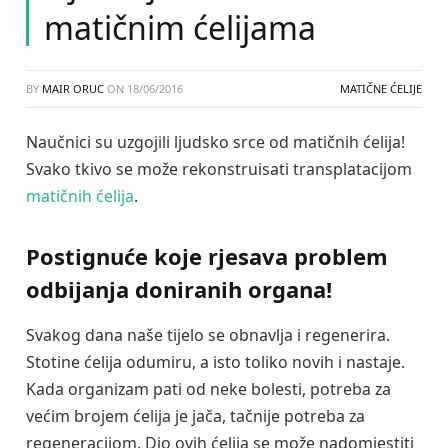
matičnim ćelijama
BY
MAIR ORUC
ON
18/06/2016
MATIČNE ĆELIJE
Naučnici su uzgojili ljudsko srce od matičnih ćelija!
Svako tkivo se može rekonstruisati transplatacijom
matičnih ćelija
.
Postignuće koje rjesava problem
odbijanja doniranih organa!
Svakog dana naše tijelo se obnavlja i regenerira.
Stotine ćelija odumiru, a isto toliko novih i nastaje.
Kada organizam pati od neke bolesti, potreba za
većim brojem ćelija je jača, tačnije potreba za
regeneracijom. Dio ovih ćelija se može nadomjestiti