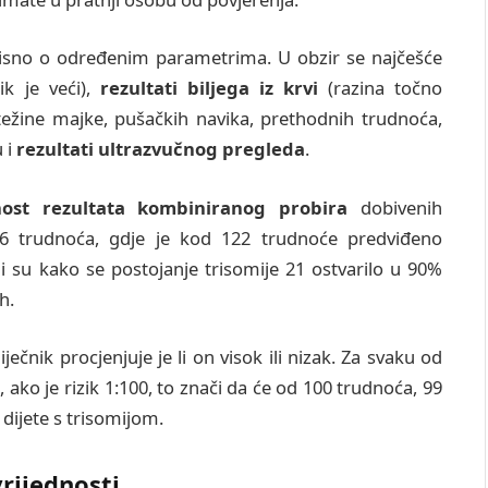
ovisno o određenim parametrima. U obzir se najčešće
ik je veći),
rezultati biljega iz krvi
(razina točno
težine majke, pušačkih navika, prethodnih trudnoća,
u i
rezultati ultrazvučnog pregleda
.
ost rezultata kombiniranog probira
dobivenih
36 trudnoća, gdje je kod 122 trudnoće predviđeno
i su kako se postojanje trisomije 21 ostvarilo u 90%
h.
liječnik procjenjuje je li on visok ili nizak. Za svaku od
, ako je rizik 1:100, to znači da će od 100 trudnoća, 99
 dijete s trisomijom.
rijednosti