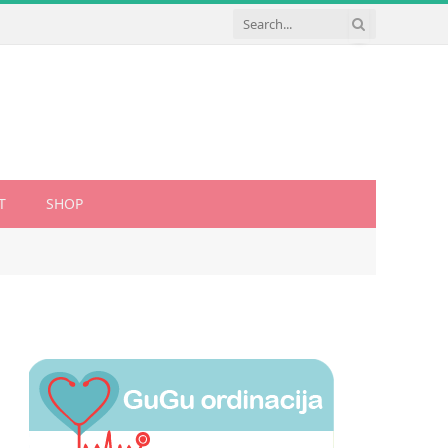
T
SHOP