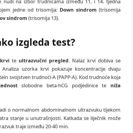
e nudi na izbor trudnicama između 11. i 14. tjedna
vojem jedne od trisomija:
Down sindrom
(trisomija
ov sindrom
(trisomija 13).
ko izgleda test?
krvi
te
ultrazvučni pregled
. Nalaz krvi dobiva se
. Analiza uzorka krvi pokazuje koncentracije dvaju
ein svojstven trudnoći-A (PAPP-A). Kod trudnoće koja
jednost
slobodne beta-hCG podjedinice te
niža
e radi o normalnom abdominalnom ultrazvuku tijekom
tra stanje u unutrašnjosti. Katkada se liječnik može
Ultrazvuk traje između 20-40 min.