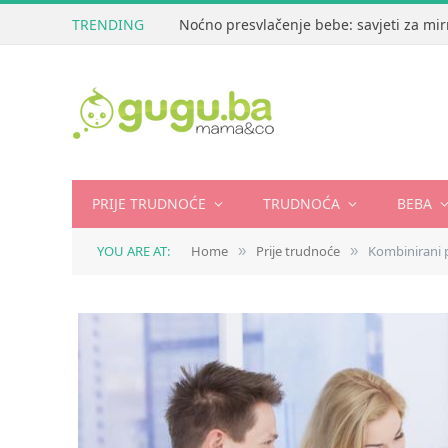
TRENDING
Noćno presvlačenje bebe: savjeti za mir
PRIJE TRUDNOĆE
TRUDNOĆA
BEBA
YOU ARE AT:
Home
Prije trudnoće
Kombinirani p
»
»