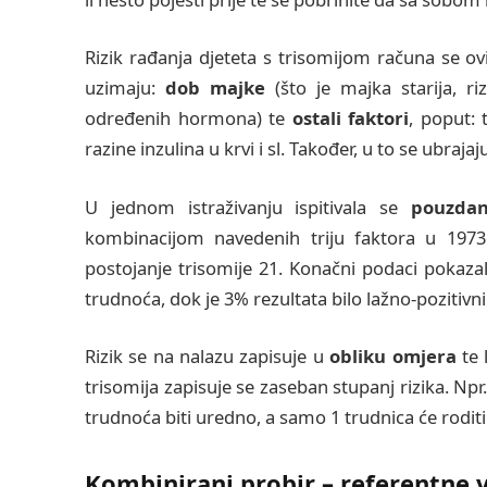
Rizik rađanja djeteta s trisomijom računa se 
uzimaju:
dob majke
(što je majka starija, riz
određenih hormona) te
ostali faktori
, poput: 
razine inzulina u krvi i sl. Također, u to se ubrajaj
U jednom istraživanju ispitivala se
pouzdan
kombinacijom navedenih triju faktora u 197
postojanje trisomije 21. Konačni podaci pokazal
trudnoća, dok je 3% rezultata bilo lažno-pozitivni
Rizik se na nalazu zapisuje u
obliku omjera
te 
trisomija zapisuje se zaseban stupanj rizika. Npr.
trudnoća biti uredno, a samo 1 trudnica će roditi
Kombinirani probir – referentne v