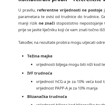
U pravilu,
referentne vrijednosti ne postoje
j
parametara te ovisi od trudnice do trudnice. Gener
manji rizik
ne znači
stopostotno nepostojanje tr
prije se javite liječniku koji će vam znati točno iš
Također, na rezultate probira mogu utjecati određ
Težina majke
vrijednosti biljega mogu biti niži kod t
IVF trudnoća
vrijednost hCG-a je za 10% veća kod
vrijednost PAPP-A je za 10% manja
Blizanačka trudnoća
vrijednosti biljega kod blizanačke tru