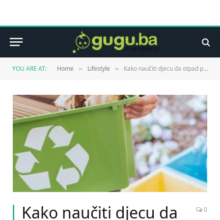
YOU ARE AT:
Home
Lifestyle
Kako naučiti djecu da otpad postane vrijednost: zabavno i edukativno
»
»
Kako naučiti djecu da
0