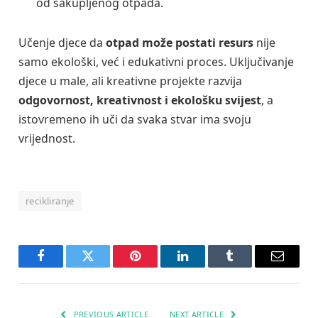
od sakupljenog otpada.
Učenje djece da
otpad može postati resurs
nije
samo ekološki, već i edukativni proces. Uključivanje
djece u male, ali kreativne projekte razvija
odgovornost, kreativnost i ekološku svijest
, a
istovremeno ih uči da svaka stvar ima svoju
vrijednost.
recikliranje
Facebook
Twitter
Pinterest
LinkedIn
Tumblr
Email
PREVIOUS ARTICLE
NEXT ARTICLE