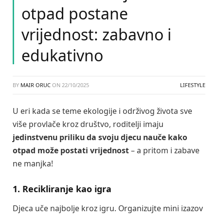
otpad postane
vrijednost: zabavno i
edukativno
BY
MAIR ORUC
ON
22/10/2025
LIFESTYLE
U eri kada se teme ekologije i održivog života sve
više provlače kroz društvo, roditelji imaju
jedinstvenu priliku da svoju djecu nauče kako
otpad može postati vrijednost
– a pritom i zabave
ne manjka!
1. Recikliranje kao igra
Djeca uče najbolje kroz igru. Organizujte mini izazov