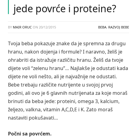
jede povrće i proteine?
BY
MAIR ORUC
ON
20/12/2015
BEBA
,
RAZVOJ BEBE
Tvoja beba pokazuje znake da je spremna za drugu
hranu, nakon dojenja i formule? I naravno, želiš je
ohrabriti da istražuje različitu hranu. Želiš da tvoje
dijete voli “zelenu hranu”… Najlakše je odustati kada
dijete ne voli nešto, ali je najvažnije ne odustati.
Bebe trebaju različite nutrijente u svojoj prvoj
godini, ali ovo je 6 glavnih nutrijenata za koje moraš
brinuti da beba jede: proteini, omega 3, kalcium,
željezo, valkna, vitamin A,C,D,E i K. Zato moraš
nastaviti pokušavati…
Počni sa povrćem.