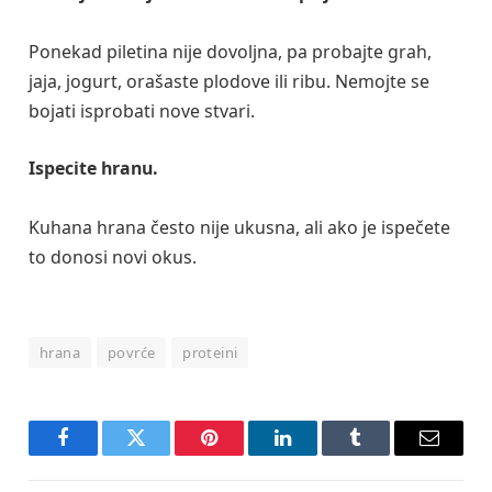
Ponekad piletina nije dovoljna, pa probajte grah,
jaja, jogurt, orašaste plodove ili ribu. Nemojte se
bojati isprobati nove stvari.
Ispecite hranu.
Kuhana hrana često nije ukusna, ali ako je ispečete
to donosi novi okus.
hrana
povrće
proteini
Facebook
Twitter
Pinterest
LinkedIn
Tumblr
Email