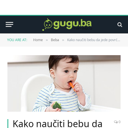
YOU ARE AT:
Home
Beba
Kako naučiti bebu da jede povrće i proteine?
»
»
Kako naučiti bebu da
0