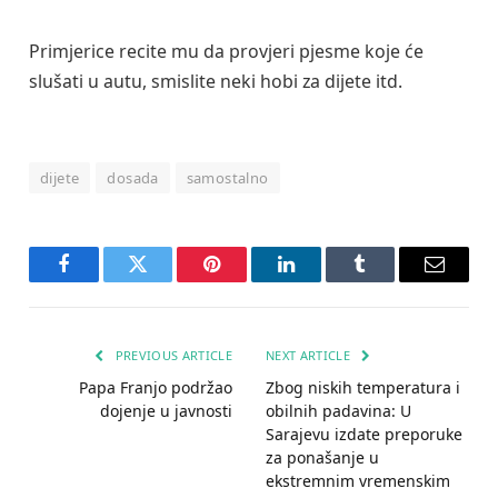
Primjerice recite mu da provjeri pjesme koje će
slušati u autu, smislite neki hobi za dijete itd.
dijete
dosada
samostalno
Facebook
Twitter
Pinterest
LinkedIn
Tumblr
Email
PREVIOUS ARTICLE
NEXT ARTICLE
Papa Franjo podržao
Zbog niskih temperatura i
dojenje u javnosti
obilnih padavina: U
Sarajevu izdate preporuke
za ponašanje u
ekstremnim vremenskim