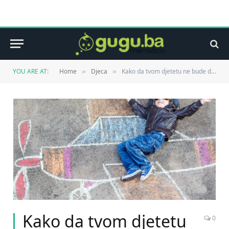
YOU ARE AT:
Home
Djeca
Kako da tvom djetetu ne bude dosadno?
»
»
Kako da tvom djetetu
0