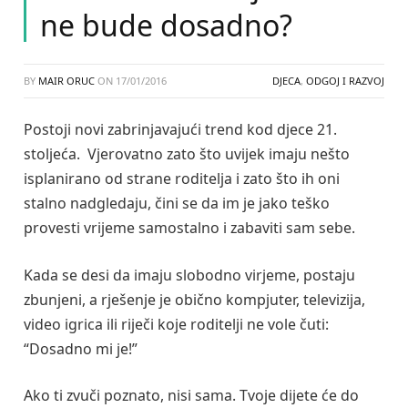
ne bude dosadno?
BY
MAIR ORUC
ON
17/01/2016
DJECA
,
ODGOJ I RAZVOJ
Postoji novi zabrinjavajući trend kod djece 21.
stoljeća. Vjerovatno zato što uvijek imaju nešto
isplanirano od strane roditelja i zato što ih oni
stalno nadgledaju, čini se da im je jako teško
provesti vrijeme samostalno i zabaviti sam sebe.
Kada se desi da imaju slobodno virjeme, postaju
zbunjeni, a rješenje je obično kompjuter, televizija,
video igrica ili riječi koje roditelji ne vole čuti:
“Dosadno mi je!”
Ako ti zvuči poznato, nisi sama. Tvoje dijete će do