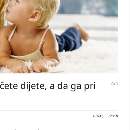
ete dijete, a da ga pri
0
ODGOJ I RAZVOJ