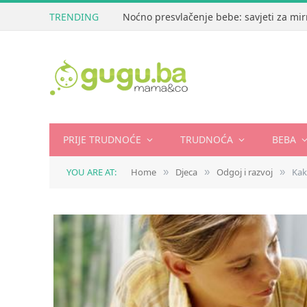
TRENDING
Noćno presvlačenje bebe: savjeti za mir
PRIJE TRUDNOĆE
TRUDNOĆA
BEBA
YOU ARE AT:
Home
Djeca
Odgoj i razvoj
Kak
»
»
»