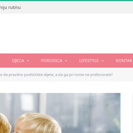
niju rutinu
DJECA
PORODICA
LIFESTYLE
KONTAK
o da pravilno podstičete dijete, a da ga pri tome ne preforsirate?