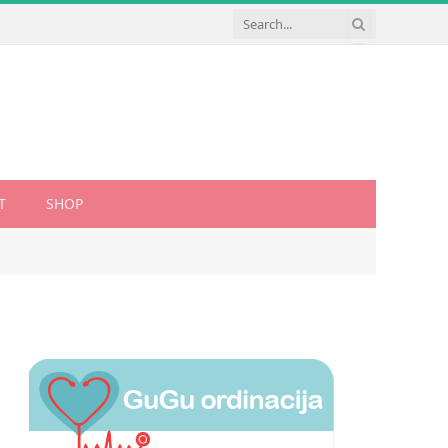
T
SHOP