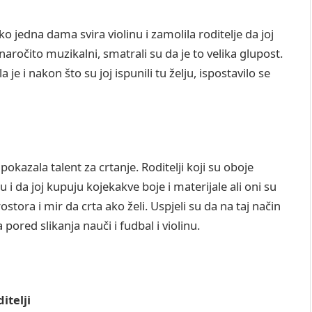
o jedna dama svira violinu i zamolila roditelje da joj
aročito muzikalni, smatrali su da je to velika glupost.
 je i nakon što su joj ispunili tu želju, ispostavilo se
okazala talent za crtanje. Roditelji koji su oboje
i da joj kupuju kojekakve boje i materijale ali oni su
ostora i mir da crta ako želi. Uspjeli su da na taj način
 pored slikanja nauči i fudbal i violinu.
itelji