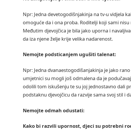
Npr: Jedna devetogodišnjakinja na tv-u vidjela kak
omoguće da i ona proba. Roditelji koji sami nisu n
Međutim djevojčica je bila jako uporna i navaljivala
da iza njene želje krije velika nadarenost.
Nemojte podsticanjem ugušiti talenat:
Npr: Jedna dvanaestogodišanjakinja je jako rano p
umjetnici su mogli još odmalena da je podučavaju 
odolili tom iskušenju te su joj jednostavno dali pr
podstaknu djevojčicu da razvije sama svoj stil i da
Nemojte odmah odustati:
Kako bi razvili upornost, djeci su potrebni rod