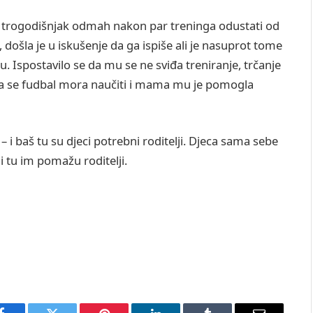
o trogodišnjak odmah nakon par treninga odustati od
 došla je u iskušenje da ga ispiše ali je nasuprot tome
lju. Ispostavilo se da mu se ne sviđa treniranje, trčanje
se da se fudbal mora naučiti i mama mu je pomogla
ići – i baš tu su djeci potrebni roditelji. Djeca sama sebe
 tu im pomažu roditelji.