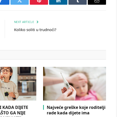
Facebook
Twitter
Pinterest
LinkedIn
Tumblr
Email
NEXT ARTICLE
Koliko soliti u trudnoći?
I KADA DIJETE
Najveće greške koje roditelji
AŠTO GA NIJE
rade kada dijete ima