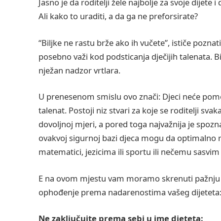
Jasno je da roditelji žele najbolje za svoje dijete 
Ali kako to uraditi, a da ga ne preforsirate?
“Biljke ne rastu brže ako ih vučete”, ističe pozna
posebno važi kod podsticanja dječijih talenata. B
nježan nadzor vrtlara.
U prenesenom smislu ovo znači: Djeci neće pomo
talenat. Postoji niz stvari za koje se roditelji sva
dovoljnoj mjeri, a pored toga najvažnija je spozna
ovakvoj sigurnoj bazi djeca mogu da optimalno raz
matematici, jezicima ili sportu ili nečemu sasvi
E na ovom mjestu vam moramo skrenuti pažnju na 
ophođenje prema nadarenostima vašeg dijeteta
Ne zaključujte prema sebi u ime djeteta: