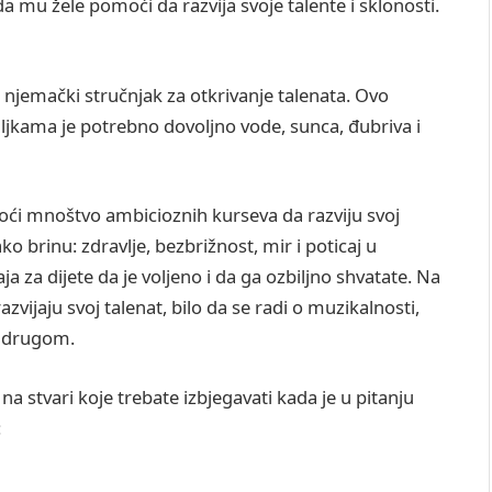
i da mu žele pomoći da razvija svoje talente i sklonosti.
ti njemački stručnjak za otkrivanje talenata. Ovo
iljkama je potrebno dovoljno vode, sunca, đubriva i
ći mnoštvo ambicioznih kurseva da razviju svoj
kako brinu: zdravlje, bezbrižnost, mir i poticaj u
ja za dijete da je voljeno i da ga ozbiljno shvatate. Na
vijaju svoj talenat, bilo da se radi o muzikalnosti,
m drugom.
stvari koje trebate izbjegavati kada je u pitanju
: