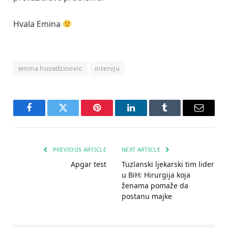
Hvala Emina
emina husedzinovic
intervju
Facebook
Twitter
Pinterest
LinkedIn
Tumblr
Email
PREVIOUS ARTICLE
NEXT ARTICLE
Apgar test
Tuzlanski ljekarski tim lider
u BiH: Hirurgija koja
ženama pomaže da
postanu majke