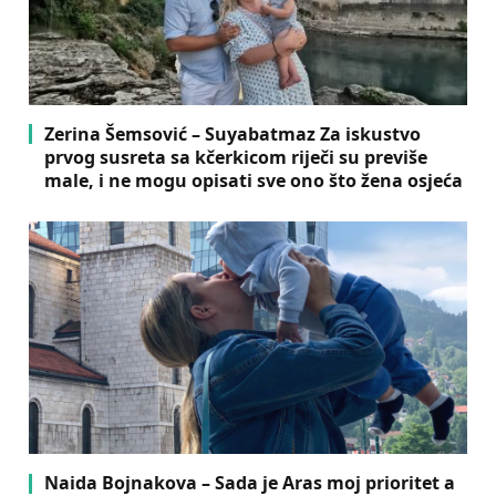
Zerina Šemsović – Suyabatmaz Za iskustvo
prvog susreta sa kčerkicom riječi su previše
male, i ne mogu opisati sve ono što žena osjeća
Naida Bojnakova – Sada je Aras moj prioritet a