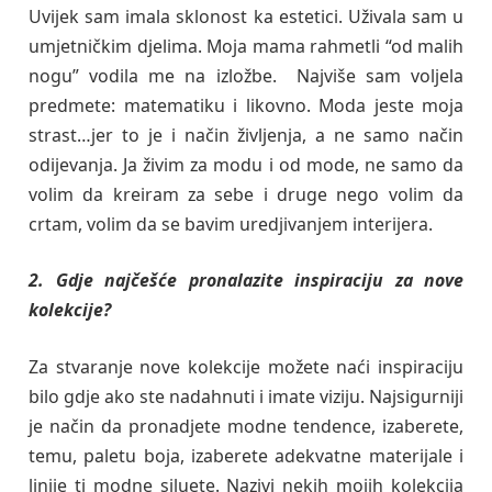
Uvijek sam imala sklonost ka estetici. Uživala sam u
umjetničkim djelima. Moja mama rahmetli “od malih
nogu” vodila me na izložbe. Najviše sam voljela
predmete: matematiku i likovno. Moda jeste moja
strast…jer to je i način življenja, a ne samo način
odijevanja. Ja živim za modu i od mode, ne samo da
volim da kreiram za sebe i druge nego volim da
crtam, volim da se bavim uredjivanjem interijera.
2. Gdje najčešće pronalazite inspiraciju za nove
kolekcije?
Za stvaranje nove kolekcije možete naći inspiraciju
bilo gdje ako ste nadahnuti i imate viziju. Najsigurniji
je način da pronadjete modne tendence, izaberete,
temu, paletu boja, izaberete adekvatne materijale i
linije tj modne siluete. Nazivi nekih mojih kolekcija