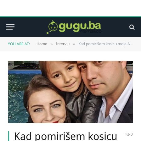
YOU ARE AT:
Home
Intervju
Kad pomirišem kosicu moje Alte Iman kao da sam pomirisala najljepši parfem. Intervju Emina Husedžinović Ibrahimović
»
»
Kad pomirišem kosicu
0