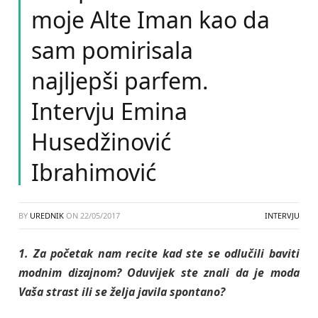
moje Alte Iman kao da
sam pomirisala
najljepši parfem.
Intervju Emina
Husedžinović
Ibrahimović
BY
UREDNIK
ON
22/05/2017
INTERVJU
1. Za početak nam recite kad ste se odlučili baviti
modnim dizajnom? Oduvijek ste znali da je moda
Vaša strast ili se želja javila spontano?