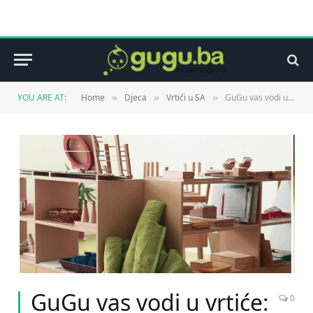
YOU ARE AT:
Home
Djeca
Vrtići u SA
GuGu vas vodi u vrtiće: Blooming child
»
»
»
GuGu vas vodi u vrtiće:
0