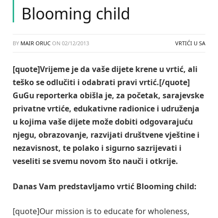
Blooming child
BY
MAIR ORUC
ON
02/12/2013
VRTIĆI U SA
[quote]Vrijeme je da vaše dijete krene u vrtić, ali
teško se odlučiti i odabrati pravi vrtić.[/quote]
GuGu reporterka obišla je, za početak, sarajevske
privatne vrtiće, edukativne radionice i udruženja
u kojima vaše dijete može dobiti odgovarajuću
njegu, obrazovanje, razvijati društvene vještine i
nezavisnost, te polako i sigurno sazrijevati i
veseliti se svemu novom što nauči i otkrije.
Danas Vam predstavljamo vrtić Blooming child:
[quote]Our mission is to educate for wholeness,