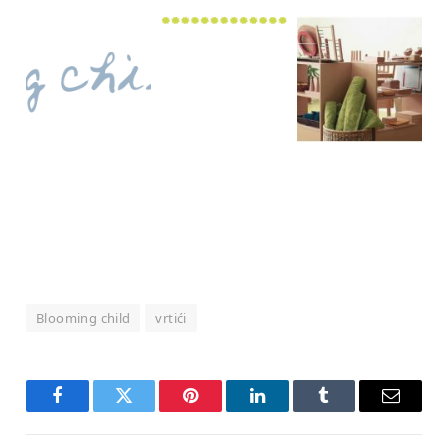
Blooming child
vrtići
Facebook
Twitter
Pinterest
LinkedIn
Tumblr
Email