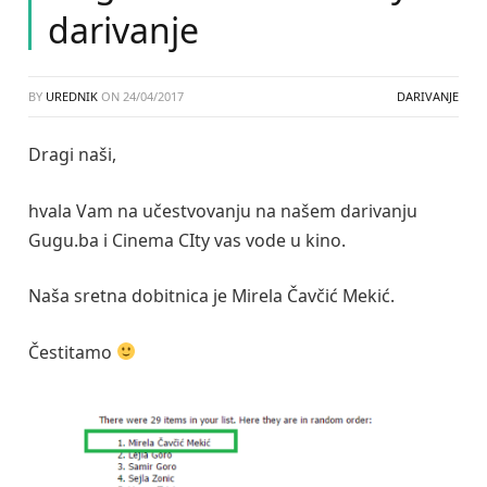
darivanje
BY
UREDNIK
ON
24/04/2017
DARIVANJE
Dragi naši,
hvala Vam na učestvovanju na našem darivanju
Gugu.ba i Cinema CIty vas vode u kino.
Naša sretna dobitnica je Mirela Čavčić Mekić.
Čestitamo