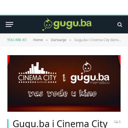
YOU ARE AT:
Home
Darivanje
Gugu.ba i Cinema City darivanje
»
»
Gugu.ba i Cinema City
0