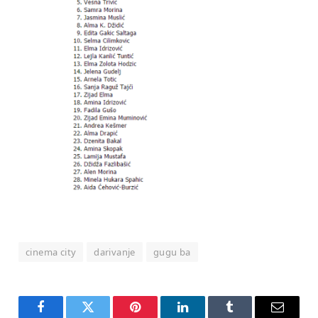
cinema city
darivanje
gugu ba
Facebook
Twitter
Pinterest
LinkedIn
Tumblr
Email