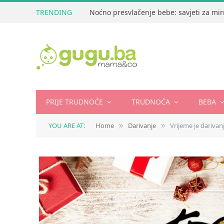
TRENDING
Noćno presvlačenje bebe: savjeti za mir
PRIJE TRUDNOĆE
TRUDNOĆA
BEBA
YOU ARE AT:
Home
Darivanje
Vrijeme je darivan
»
»