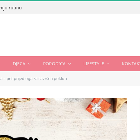
niju rutinu
DJECA
PORODICA
LIFESTYLE
KONTAK
ja – pet prijedloga za savršen poklon