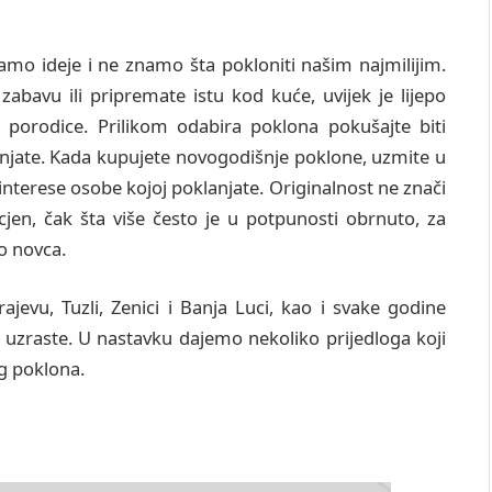
mamo ideje i ne znamo šta pokloniti našim najmilijim.
abavu ili pripremate istu kod kuće, uvijek je lijepo
a porodice. Prilikom odabira poklona pokušajte biti
lanjate. Kada kupujete novogodišnje poklone, uzmite u
 interese osobe kojoj poklanjate. Originalnost ne znači
cjen, čak šta više često je u potpunosti obrnuto, za
o novca.
evu, Tuzli, Zenici i Banja Luci, kao i svake godine
uzraste. U nastavku dajemo nekoliko prijedloga koji
g poklona.