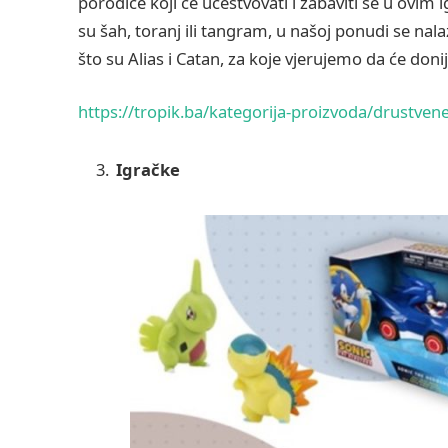
porodice koji će učestvovati i zabaviti se u ovim
su šah, toranj ili tangram, u našoj ponudi se na
što su Alias i Catan, za koje vjerujemo da će doni
https://tropik.ba/kategorija-proizvoda/drustvene
Igračke