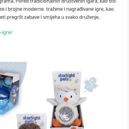
 igrama. Pored tradicionalnih društvenih igara, kao što
laze i brojne moderne tražene i nagrađivane igre, kao
jeti pregršt zabave i smijeha u svako druženje.
-igre/