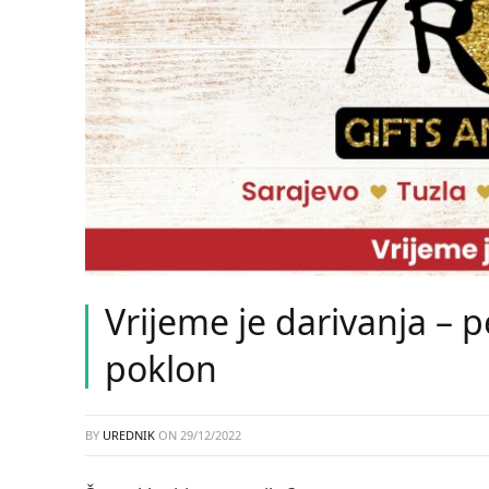
Vrijeme je darivanja – p
poklon
BY
UREDNIK
ON
29/12/2022