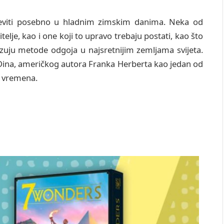
ševiti posebno u hladnim zimskim danima. Neka od
itelje, kao i one koji to upravo trebaju postati, kao što
kazuju metode odgoja u najsretnijim zemljama svijeta.
Dina, američkog autora Franka Herberta kao jedan od
h vremena.