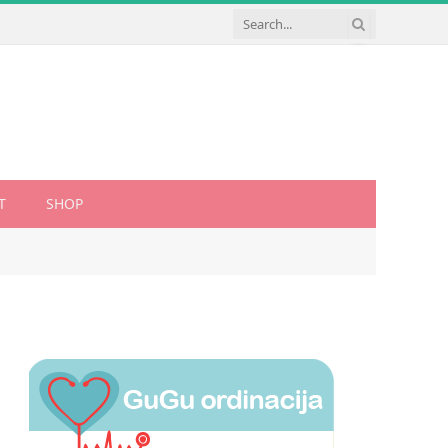
T
SHOP