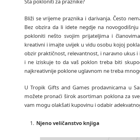
Šta pokloniti za praznike?
Bliži se vrijeme praznika i darivanja. Često ne
Bez obzira da li idete negdje na novogodišnju z
pokloniti nešto svojim prijateljima i članovim
kreativni i imajte uvijek u vidu osobu kojoj pok
obzir praktičnost, relevantnost, i naravno ukus i
i ne iziskuje to da vaš poklon treba biti skupo
najkreativnije poklone uglavnom ne treba mnog
U Tropik Gifts and Games prodavnicama u Saraj
možete pronaći širok asortiman poklona za sve 
vam mogu olakšati kupovinu i odabir adekvatno
Njeno veličanstvo knjiga