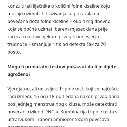
konzultirati liječnika o količini folne kiseline koju
moraju uzimati. Istraživanja su pokazala da
povećana doza folne kiseline – oko 4 mg dnevno,
koja se počne uzimati barem mjesec dana prije
začeća i nastavi tijekom prvog tromjesječja
trudnoće – smanjuje rizik od defekta čak za 70
posto.
Mogu li prenatalni testovi pokazati da li je dijete
ugroženo?
Vjerojatno, ali ne uvijek. Tripple test, koji se najčešće
radi između 16-og i 18-og tjedana nakon prvog dana
posljednjeg menstrualnog ciklusa, može detektirati
povećani rizik od DNC-a. Kombinacija tripple testa s
ultrazvukom i ranom amniocentezom povećava