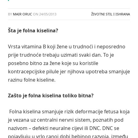
BY
MAIR ORUC
ON
24/05/2013
ŽIVOTNI STIL I ISHRANA
Š
ta je folna kiselina?
Vrsta vitamina B koji žene u trudnoći i neposredno
prije trudnoće trebaju uzimati svaki dan. To je
posebno bitno za žene koje su koristile
kontracepcijske pilule jer njihova upotreba smanjuje
razinu folne kiseline.
Zašto je folna kiselina toliko bitna?
Folna kiselina smanjuje rizik deformacije fetusa koja
je vezana uz centralni nervni sistem, poznatih pod
nazivom – defekti neuralne cijevi ili DNC. DNC se
pojavljuju u vrlo ranoj dobi bebinog razvoja, između