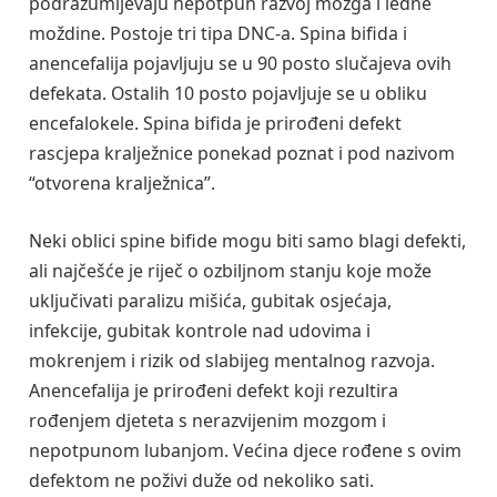
podrazumijevaju nepotpun razvoj mozga i leđne
moždine. Postoje tri tipa DNC-a. Spina bifida i
anencefalija pojavljuju se u 90 posto slučajeva ovih
defekata. Ostalih 10 posto pojavljuje se u obliku
encefalokele. Spina bifida je prirođeni defekt
rascjepa kralježnice ponekad poznat i pod nazivom
“otvorena kralježnica”.
Neki oblici spine bifide mogu biti samo blagi defekti,
ali najčešće je riječ o ozbiljnom stanju koje može
uključivati paralizu mišića, gubitak osjećaja,
infekcije, gubitak kontrole nad udovima i
mokrenjem i rizik od slabijeg mentalnog razvoja.
Anencefalija je prirođeni defekt koji rezultira
rođenjem djeteta s nerazvijenim mozgom i
nepotpunom lubanjom. Većina djece rođene s ovim
defektom ne poživi duže od nekoliko sati.