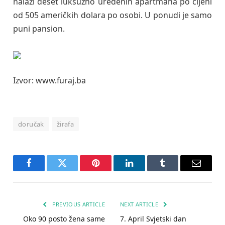
nalazi deset luksuzno uređenih apartmana po cijeni
od 505 američkih dolara po osobi. U ponudi je samo
puni pansion.
Izvor: www.furaj.ba
doručak
žirafa
Facebook
Twitter
Pinterest
LinkedIn
Tumblr
Email
PREVIOUS ARTICLE
NEXT ARTICLE
Oko 90 posto žena same
7. April Svjetski dan