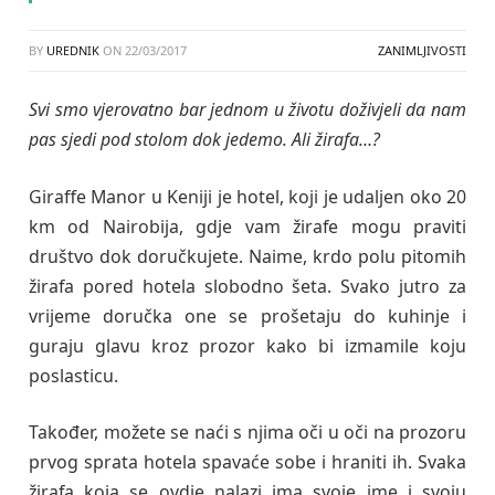
BY
UREDNIK
ON
22/03/2017
ZANIMLJIVOSTI
Svi smo vjerovatno bar jednom u životu doživjeli da nam
pas sjedi pod stolom dok jedemo. Ali žirafa…?
Giraffe Manor u Keniji je hotel, koji je udaljen oko 20
km od Nairobija, gdje vam žirafe mogu praviti
društvo dok doručkujete. Naime, krdo polu pitomih
žirafa pored hotela slobodno šeta. Svako jutro za
vrijeme doručka one se prošetaju do kuhinje i
guraju glavu kroz prozor kako bi izmamile koju
poslasticu.
Također, možete se naći s njima oči u oči na prozoru
prvog sprata hotela spavaće sobe i hraniti ih. Svaka
žirafa koja se ovdje nalazi ima svoje ime i svoju