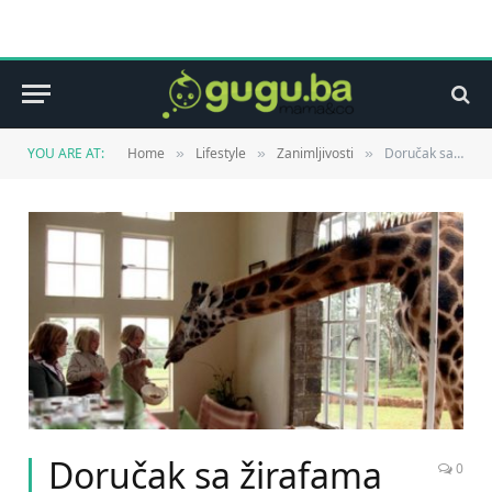
YOU ARE AT:
Home
Lifestyle
Zanimljivosti
Doručak sa žirafama
»
»
»
Doručak sa žirafama
0