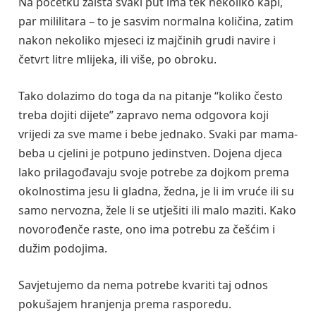
Na početku zaista svaki put ima tek nekoliko kapi,
par mililitara – to je sasvim normalna količina, zatim
nakon nekoliko mjeseci iz majčinih grudi navire i
četvrt litre mlijeka, ili više, po obroku.
Tako dolazimo do toga da na pitanje “koliko često
treba dojiti dijete” zapravo nema odgovora koji
vrijedi za sve mame i bebe jednako. Svaki par mama-
beba u cjelini je potpuno jedinstven. Dojena djeca
lako prilagođavaju svoje potrebe za dojkom prema
okolnostima jesu li gladna, žedna, je li im vruće ili su
samo nervozna, žele li se utješiti ili malo maziti. Kako
novorođenče raste, ono ima potrebu za češćim i
dužim podojima.
Savjetujemo da nema potrebe kvariti taj odnos
pokušajem hranjenja prema rasporedu.