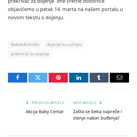
prekrivač za dojenje. Ime sretne dobitnice
objavićemo u petak 14. marta na našem portalu u
novom tekstu o dojenju.
Babies&Smiles
dojenje na zahtjev
prekrivač za dojenje
Facebook
Twitter
Pinterest
LinkedIn
Tumblr
Email
PREVIOUS ARTICLE
NEXT ARTICLE
Akcija Baby Centar
Zašto se beba napreže i
stenje nakon buđenja?