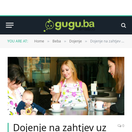
YOU ARE AT:
Home
Beba
Dojenje
Dojenje na zahtjev uz Babies&Smiles prekrivač za dojenje
»
»
»
Dojenje na zahtjev uz
0