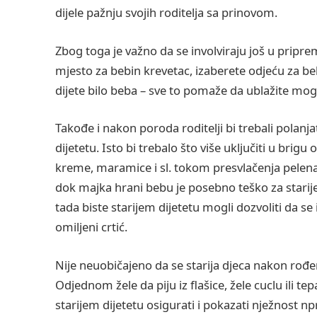
dijele pažnju svojih roditelja sa prinovom.
Zbog toga je važno da se involviraju još u pripr
mjesto za bebin krevetac, izaberete odjeću za beb
dijete bilo beba – sve to pomaže da ublažite mog
Takođe i nakon poroda roditelji bi trebali polanj
dijetetu. Isto bi trebalo što više uključiti u brig
kreme, maramice i sl. tokom presvlačenja pelena i
dok majka hrani bebu je posebno teško za starije 
tada biste starijem dijetetu mogli dozvoliti da s
omiljeni crtić.
Nije neuobičajeno da se starija djeca nakon rođen
Odjednom žele da piju iz flašice, žele cuclu ili tepa
starijem dijetetu osigurati i pokazati nježnost 