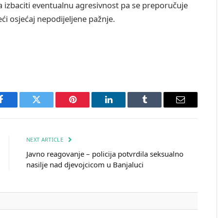
stra izbaciti eventualnu agresivnost pa se preporučuje
eći osjećaj nepodijeljene pažnje.
Facebook
Twitter
Pinterest
LinkedIn
Tumblr
Email
NEXT ARTICLE
Javno reagovanje – policija potvrdila seksualno
nasilje nad djevojcico​m u Banjaluci