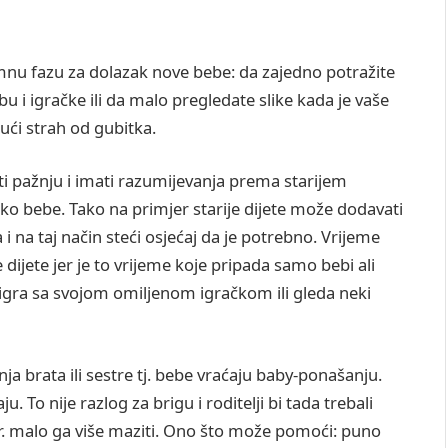
emnu fazu za dolazak nove bebe: da zajedno potražite
u i igračke ili da malo pregledate slike kada je vaše
ući strah od gubitka.
ati pažnju i imati razumijevanja prema starijem
u oko bebe. Tako na primjer starije dijete može dodavati
 na taj način steći osjećaj da je potrebno. Vrijeme
dijete jer je to vrijeme koje pripada samo bebi ali
e igra sa svojom omiljenom igračkom ili gleda neki
ja brata ili sestre tj. bebe vraćaju baby-ponašanju.
ju. To nije razlog za brigu i roditelji bi tada trebali
npr. malo ga više maziti. Ono što može pomoći: puno