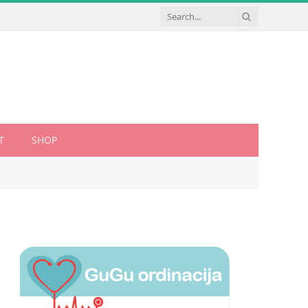
T
SHOP