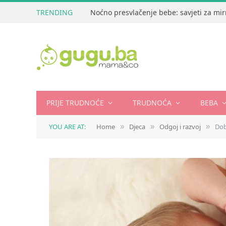
TRENDING
Noćno presvlačenje bebe: savjeti za mir
PRIJE TRUDNOĆE
TRUDNOĆA
BEBA
YOU ARE AT:
Home
Djeca
Odgoj i razvoj
Dob
»
»
»