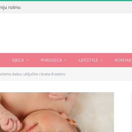
niju rutinu
DJECA
PORODICA
LIFESTYLE
KONTAK
ićemo bebu: uključite i brata ili sestru