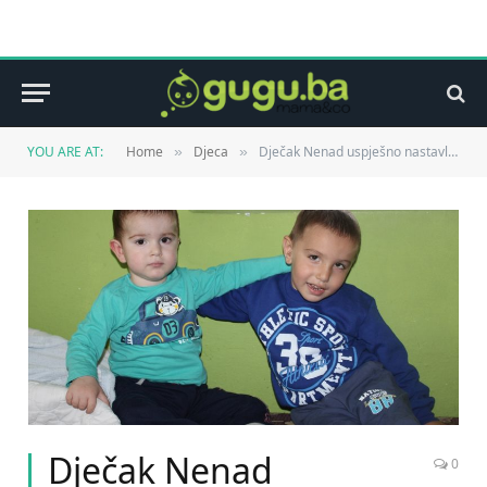
YOU ARE AT:
Home
Djeca
Dječak Nenad uspješno nastavlja borbu za normalan život
»
»
Dječak Nenad
0