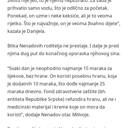
životu nije jeo, to je njemu nepoznato. Za sada je
prihvatio samo vodu, što je odlično za početak.
Ponekad, on uzme i neke keksiće, ali je to veoma
rijetko. Što je najvažnije, on je veoma živahno dijete”,
kazala je Danijela.
Bitka Nenadovih roditelja ne prestaje. I dalje je pred
njima dug put do konačnog oporavka njihovog sina.
“Svaki dan je neophodno najmanje 15 maraka za
lijekove, bez hrane. On koristi posebnu hranu, koja
je dodatnih 10 maraka, što dođe najmanje 25
maraka dnevno. Fond zdravstvene zaštite (bh.
entiteta Republike Srpske) refundira hranu, ali ne i
medicinski materijal i kreme koje on mora da
koristi”, dodaje Nenadov otac Milivoje.