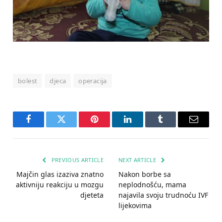
bolest
djeca
operacija
Facebook
Twitter
Pinterest
LinkedIn
Tumblr
Email
PREVIOUS ARTICLE
NEXT ARTICLE
Majčin glas izaziva znatno
Nakon borbe sa
aktivniju reakciju u mozgu
neplodnošću, mama
djeteta
najavila svoju trudnoću IVF
lijekovima