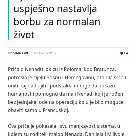
uspješno nastavlja
borbu za normalan
život
BY
MAIR ORUC
ON
17/05/2016
DJECA
Priča o Nenadu Jokiću iz Poloma, kod Bratunca,
potresla je cijelu Bosnu i Hercegovinu, otopila srca i
onih najhladnijih i podstakla mnoge da pokažu
humanost i pomognu da mali Nenad, koji je rođen
bez jednjaka, ode na operaciju koju je bilo moguće
obaviti samo u Francuskoj.
Ova priča je pokazala i svu manjkavost sistema, u
kojem su roditelji malog Nenada, Danijela i Milivoje,