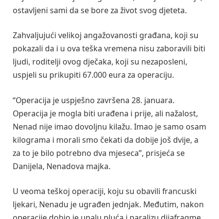
ostavljeni sami da se bore za život svog djeteta.
Zahvaljujući velikoj angažovanosti građana, koji su
pokazali da i u ova teška vremena nisu zaboravili biti
ljudi, roditelji ovog dječaka, koji su nezaposleni,
uspjeli su prikupiti 67.000 eura za operaciju.
“Operacija je uspješno završena 28. januara.
Operacija je mogla biti urađena i prije, ali nažalost,
Nenad nije imao dovoljnu kilažu. Imao je samo osam
kilograma i morali smo čekati da dobije još dvije, a
za to je bilo potrebno dva mjeseca”, prisjeća se
Danijela, Nenadova majka.
U veoma teškoj operaciji, koju su obavili francuski
ljekari, Nenadu je ugrađen jednjak. Međutim, nakon
operacije dobio je upalu pluća i paralizu dijafragme,