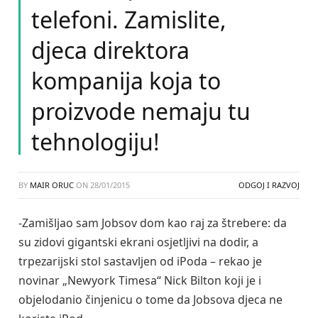
telefoni. Zamislite,
djeca direktora
kompanija koja to
proizvode nemaju tu
tehnologiju!
BY
MAIR ORUC
ON
28/01/2015
ODGOJ I RAZVOJ
-Zamišljao sam Jobsov dom kao raj za štrebere: da
su zidovi gigantski ekrani osjetljivi na dodir, a
trpezarijski stol sastavljen od iPoda – rekao je
novinar „Newyork Timesa“ Nick Bilton koji je i
objelodanio činjenicu o tome da Jobsova djeca ne