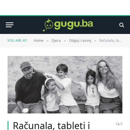
YOU ARE AT:
Home
Djeca
Odgoj i razvoj
Računala, tableti i telefoni. Zamislite, djeca direktora kompanija koja to proizvode nemaju tu tehnologiju!
»
»
»
Računala, tableti i
0