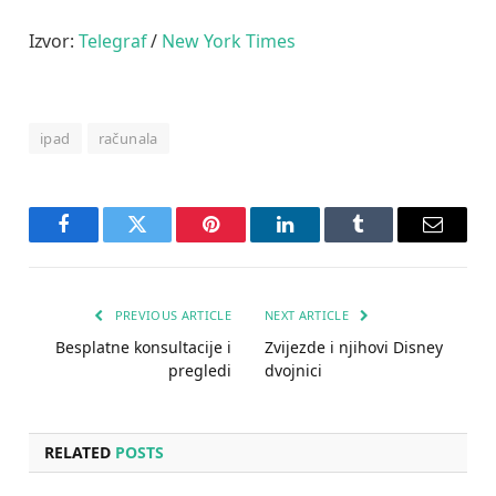
Izvor:
Telegraf
/
New York Times
ipad
računala
Facebook
Twitter
Pinterest
LinkedIn
Tumblr
Email
PREVIOUS ARTICLE
NEXT ARTICLE
Besplatne konsultacije i
Zvijezde i njihovi Disney
pregledi
dvojnici
RELATED
POSTS