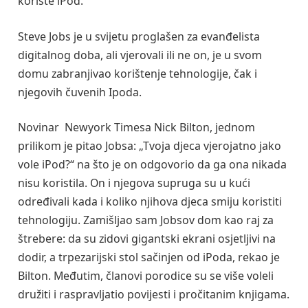
koriste iPod.
Steve Jobs je u svijetu proglašen za evanđelista
digitalnog doba, ali vjerovali ili ne on, je u svom
domu zabranjivao korištenje tehnologije, čak i
njegovih čuvenih Ipoda.
Novinar Newyork Timesa Nick Bilton, jednom
prilikom je pitao Jobsa: „Tvoja djeca vjerojatno jako
vole iPod?“ na što je on odgovorio da ga ona nikada
nisu koristila. On i njegova supruga su u kući
određivali kada i koliko njihova djeca smiju koristiti
tehnologiju. Zamišljao sam Jobsov dom kao raj za
štrebere: da su zidovi gigantski ekrani osjetljivi na
dodir, a trpezarijski stol sačinjen od iPoda, rekao je
Bilton. Međutim, članovi porodice su se više voleli
družiti i raspravljatio povijesti i pročitanim knjigama.