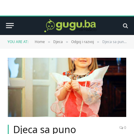
YOU ARE AT:
Home
Djeca
Odgoj i razvoj
Djeca sa puno fantazije nisu lažovi
»
»
»
Djeca sa puno
0