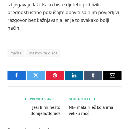
izbjegavaju laži. Kako biste djetetu približili
prednosti istine pokušajte obaviti sa njim povjerljivi
razgovor bez kažnjavanja jer je to svakako bolji
način.
mašta
maštovita djeca
Facebook
Twitter
Pinterest
LinkedIn
Tumblr
Email
PREVIOUS ARTICLE
NEXT ARTICLE
Jesi li mi nešto
NE- mala riječ koja ima
donijela/donio?
veliku moć