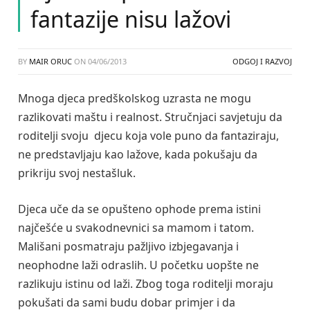
fantazije nisu lažovi
BY
MAIR ORUC
ON
04/06/2013
ODGOJ I RAZVOJ
Mnoga djeca predškolskog uzrasta ne mogu
razlikovati maštu i realnost. Stručnjaci savjetuju da
roditelji svoju djecu koja vole puno da fantaziraju,
ne predstavljaju kao lažove, kada pokušaju da
prikriju svoj nestašluk.
Djeca uče da se opušteno ophode prema istini
najčešće u svakodnevnici sa mamom i tatom.
Mališani posmatraju pažljivo izbjegavanja i
neophodne laži odraslih. U početku uopšte ne
razlikuju istinu od laži. Zbog toga roditelji moraju
pokušati da sami budu dobar primjer i da