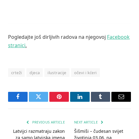
Pogledajte još dirljivih radova na njegovoj
Facebook
stranici
.
crteži
djeca
ilustracije
očevi i kćeri
Facebook
Twitter
Pinterest
LinkedIn
Tumblr
Email
PREVIOUS ARTICLE
NEXT ARTICLE
Latvijci razmatraju zakon
Šišmiši – čudesan svijet
za samo latvijska imena
životinja 03.06. na