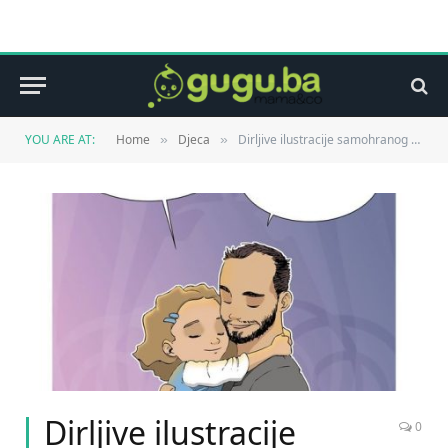
YOU ARE AT:
Home
Djeca
Dirljive ilustracije samohranog oca i kćerke
»
»
Dirljive ilustracije
0