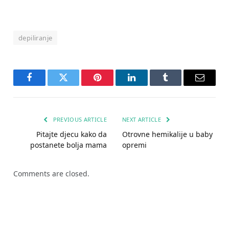
depiliranje
Facebook
Twitter
Pinterest
LinkedIn
Tumblr
Email
PREVIOUS ARTICLE
NEXT ARTICLE
Pitajte djecu kako da
Otrovne hemikalije u baby
postanete bolja mama
opremi
Comments are closed.