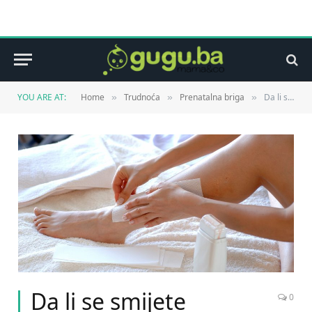
YOU ARE AT:
Home
Trudnoća
Prenatalna briga
Da li se smijete depilirati tokom trudnoće?
»
»
»
Da li se smijete
0