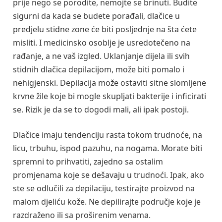
prije nego se porodite, nemojte se brinuti. Budite
sigurni da kada se budete porađali, dlačice u
predjelu stidne zone će biti posljednje na šta ćete
misliti. I medicinsko osoblje je usredotečeno na
rađanje, a ne vaš izgled. Uklanjanje dijela ili svih
stidnih dlačica depilacijom, može biti pomalo i
nehigjenski. Depilacija može ostaviti sitne slomljene
krvne žile koje bi mogle skupljati bakterije i inficirati
se. Rizik je da se to dogodi mali, ali ipak postoji.
Dlačice imaju tendenciju rasta tokom trudnoće, na
licu, trbuhu, ispod pazuhu, na nogama. Morate biti
spremni to prihvatiti, zajedno sa ostalim
promjenama koje se dešavaju u trudnoći. Ipak, ako
ste se odlučili za depilaciju, testirajte proizvod na
malom djeliću kože. Ne depilirajte područje koje je
razdraženo ili sa proširenim venama.