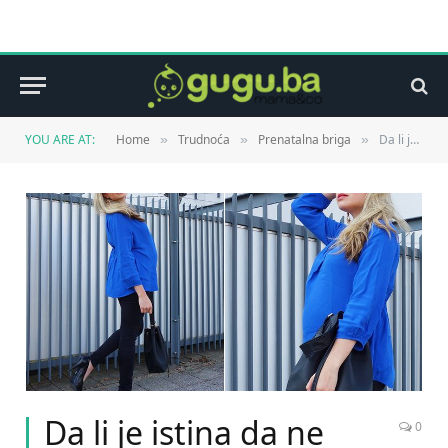
YOU ARE AT:
Home
Trudnoća
Prenatalna briga
Da li je istina da ne trebam nositi visoke štikle dok sam trudna?
»
»
»
Da li je istina da ne
0