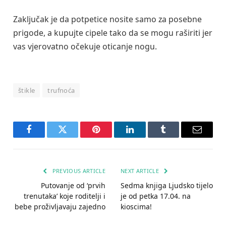
Zaključak je da potpetice nosite samo za posebne
prigode, a kupujte cipele tako da se mogu raširiti jer
vas vjerovatno očekuje oticanje nogu.
štikle
trufnoća
Facebook
Twitter
Pinterest
LinkedIn
Tumblr
Email
PREVIOUS ARTICLE
NEXT ARTICLE
Putovanje od ‘prvih
Sedma knjiga Ljudsko tijelo
trenutaka’ koje roditelji i
je od petka 17.04. na
bebe proživljavaju zajedno
kioscima!