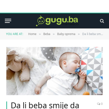
YOU ARE AT:
Home
Beba
Baby oprema
Da li beba smije da spava s cuclom
»
»
»
Da li beba smije da
0