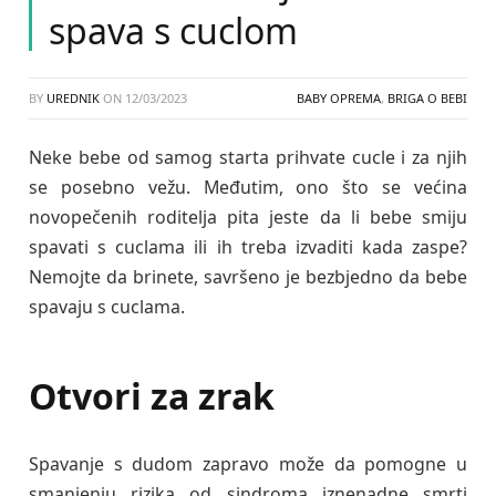
spava s cuclom
BY
UREDNIK
ON
12/03/2023
BABY OPREMA
,
BRIGA O BEBI
Neke bebe od samog starta prihvate cucle i za njih
se posebno vežu. Međutim, ono što se većina
novopečenih roditelja pita jeste da li bebe smiju
spavati s cuclama ili ih treba izvaditi kada zaspe?
Nemojte da brinete, savršeno je bezbjedno da bebe
spavaju s cuclama.
Otvori za zrak
Spavanje s dudom zapravo može da pomogne u
smanjenju rizika od sindroma iznenadne smrti