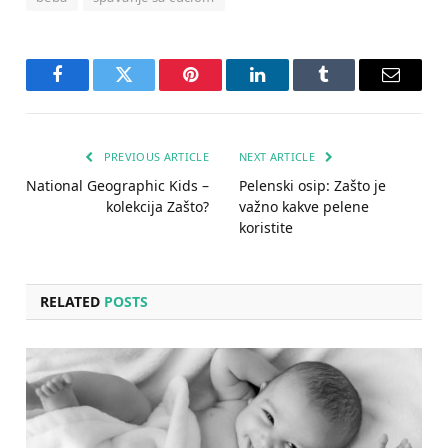
Facebook
Twitter
Pinterest
LinkedIn
Tumblr
Email
PREVIOUS ARTICLE
NEXT ARTICLE
National Geographic Kids –
Pelenski osip: Zašto je
kolekcija Zašto?
važno kakve pelene
koristite
RELATED
POSTS