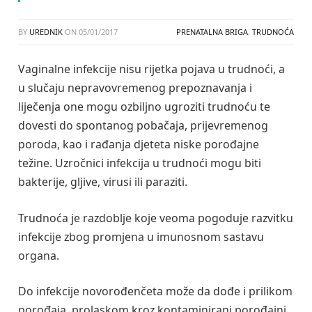
BY
UREDNIK
ON
05/01/2017
PRENATALNA BRIGA
,
TRUDNOĆA
Vaginalne infekcije nisu rijetka pojava u trudnoći, a
u slučaju nepravovremenog prepoznavanja i
liječenja one mogu ozbiljno ugroziti trudnoću te
dovesti do spontanog pobačaja, prijevremenog
poroda, kao i rađanja djeteta niske porođajne
težine. Uzročnici infekcija u trudnoći mogu biti
bakterije, gljive, virusi ili paraziti.
Trudnoća je razdoblje koje veoma pogoduje razvitku
infekcije zbog promjena u imunosnom sastavu
organa.
Do infekcije novorođenčeta može da dođe i prilikom
porođaja, prolaskom kroz kontaminirani porođajni