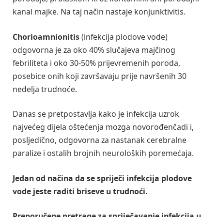
kanal majke. Na taj način nastaje konjunktivitis.
Chorioamnionitis
(infekcija plodove vode)
odgovorna je za oko 40% slučajeva majčinog
febriliteta i oko 30-50% prijevremenih poroda,
posebice onih koji završavaju prije navršenih 30
nedelja trudnoće.
Danas se pretpostavlja kako je infekcija uzrok
najvećeg dijela oštećenja mozga novorođenčadi i,
posljedično, odgovorna za nastanak cerebralne
paralize i ostalih brojnih neuroloških poremećaja.
Jedan od načina da se spriječi infekcija plodove
vode jeste raditi briseve u trudnoći.
Preporučene pretrage za spriječavanje infekcija u