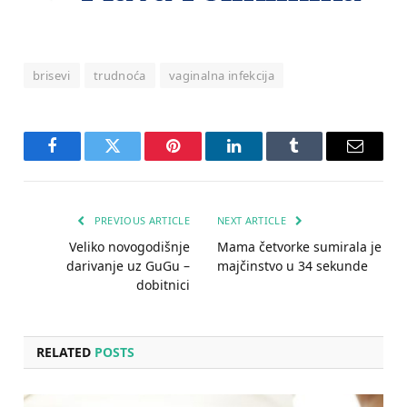
brisevi
trudnoća
vaginalna infekcija
Facebook
Twitter
Pinterest
LinkedIn
Tumblr
Email
PREVIOUS ARTICLE
NEXT ARTICLE
Veliko novogodišnje
Mama četvorke sumirala je
darivanje uz GuGu –
majčinstvo u 34 sekunde
dobitnici
RELATED
POSTS