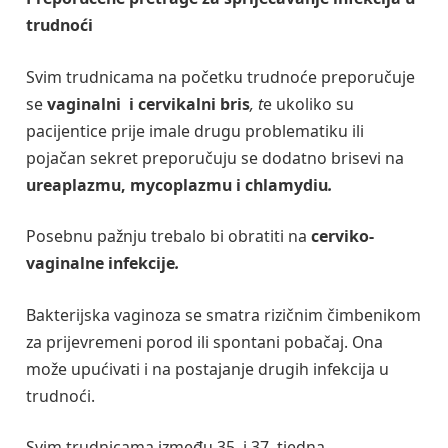
trudnoći
Svim trudnicama na početku trudnoće preporučuje
se
vaginalni i cervikalni bris
, t
e ukoliko su
pacijentice prije imale drugu problematiku ili
pojačan sekret preporučuju se dodatno brisevi na
ureaplazmu, mycoplazmu i
chlamydiu
.
Posebnu pažnju trebalo bi obratiti na
cerviko-
vaginalne infekcije
.
Bakterijska vaginoza se smatra rizičnim čimbenikom
za prijevremeni porod ili spontani pobačaj. Ona
može upućivati i na postajanje drugih infekcija u
trudnoći.
Svim trudnicama između 35. i 37. tjedna