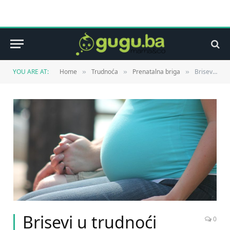
YOU ARE AT:
Home
Trudnoća
Prenatalna briga
Brisevi u trudnoći
»
»
»
Brisevi u trudnoći
0