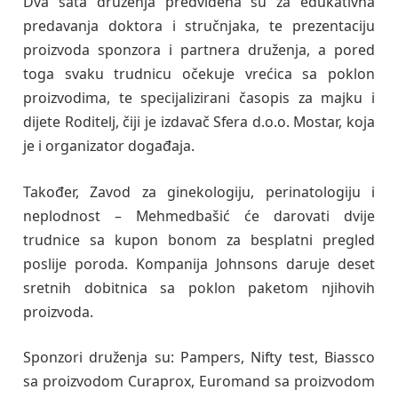
Dva sata druženja predviđena su za edukativna
predavanja doktora i stručnjaka, te prezentaciju
proizvoda sponzora i partnera druženja, a pored
toga svaku trudnicu očekuje vrećica sa poklon
proizvodima, te specijalizirani časopis za majku i
dijete Roditelj, čiji je izdavač Sfera d.o.o. Mostar, koja
je i organizator događaja.
Također, Zavod za ginekologiju, perinatologiju i
neplodnost – Mehmedbašić će darovati dvije
trudnice sa kupon bonom za besplatni pregled
poslije poroda. Kompanija Johnsons daruje deset
sretnih dobitnica sa poklon paketom njihovih
proizvoda.
Sponzori druženja su: Pampers, Nifty test, Biassco
sa proizvodom Curaprox, Euromand sa proizvodom