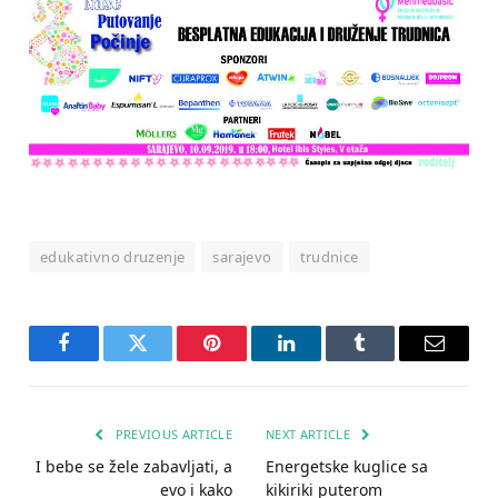
edukativno druzenje
sarajevo
trudnice
Facebook
Twitter
Pinterest
LinkedIn
Tumblr
Email
PREVIOUS ARTICLE
NEXT ARTICLE
I bebe se žele zabavljati, a
Energetske kuglice sa
evo i kako
kikiriki puterom