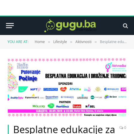
YOU ARE AT:
Home
Lifestyle
Aktivnosti
Besplatne edukacije za trudnice ponovo u Sarajevu
»
»
»
Besplatne edukacije za
0