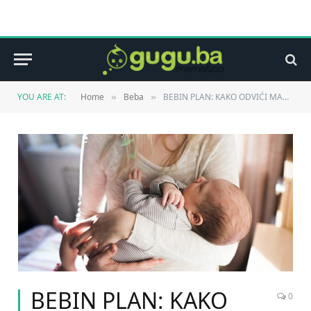
YOU ARE AT:
Home
Beba
BEBIN PLAN: KAKO ODVIĆI MAMU OD SPAVANJA NOĆU
»
»
BEBIN PLAN: KAKO
0