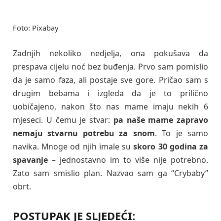
​Foto: Pixabay
Zadnjih nekoliko nedjelja, ona pokušava da
prespava cijelu noć bez buđenja. Prvo sam pomislio
da je samo faza, ali postaje sve gore. Pričao sam s
drugim bebama i izgleda da je to prilično
uobičajeno, nakon što nas mame imaju nekih 6
mjeseci. U čemu je stvar:
pa naše mame zapravo
nemaju stvarnu potrebu za snom
. To je samo
navika. Mnoge od njih imale su
skoro 30 godina za
spavanje
– jednostavno im to više nije potrebno.
Zato sam smislio plan. Nazvao sam ga “Crybaby”
obrt.
POSTUPAK JE SLJEDEĆI: