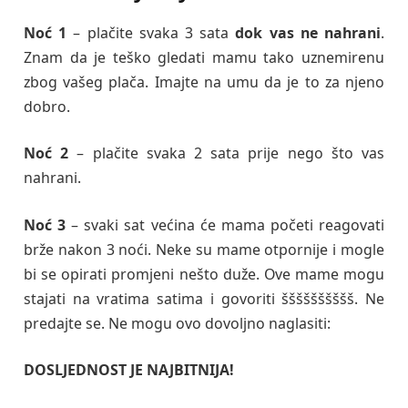
Noć 1
– plačite svaka 3 sata
dok vas ne nahrani
.
Znam da je teško gledati mamu tako uznemirenu
zbog vašeg plača. Imajte na umu da je to za njeno
dobro.
Noć 2
– plačite svaka 2 sata prije nego što vas
nahrani.
Noć 3
– svaki sat većina će mama početi reagovati
brže nakon 3 noći. Neke su mame otpornije i mogle
bi se opirati promjeni nešto duže. Ove mame mogu
stajati na vratima satima i govoriti šššššššššš. Ne
predajte se. Ne mogu ovo dovoljno naglasiti:
DOSLJEDNOST JE NAJBITNIJA!