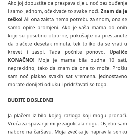
Ako joj dopustite da prespava cijelu noć bez buđenja
i samo jednom, očekivaće to svake noći.
Znam da je
teško!
Ali ona zaista nema potrebu za snom, ona se
samo opire promjeni. Ako je vaša mama od onih
koje su posebno otporne, pokušajte da prestanete
da plačete desetak minuta, tek toliko da se vrati u
krevet i zaspi. Tada počnite ponovo.
Upaliće
KONAČNO!
Moja je mama bila budna 10 sati,
neprekidno, tako da znam da ona to može. Prošlu
sam noć plakao svakih sat vremena. Jednostavno
morate donijeti odluku i pridržavati se toga.
BUDITE DOSLEDNI!
Ja plačem iz bilo kojeg razloga koji mogu pronaći.
Vreća za spavanje mi je zagolicala nogu. Osjetio sam
nabore na čaršavu. Moja zvečka je napravila senku