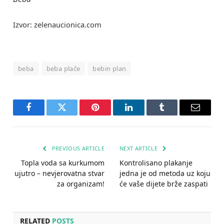
Izvor: zelenaucionica.com
beba
beba plače
bebin plan
Facebook
Twitter
Pinterest
LinkedIn
Tumblr
Email
PREVIOUS ARTICLE
NEXT ARTICLE
Topla voda sa kurkumom
Kontrolisano plakanje
ujutro – nevjerovatna stvar
jedna je od metoda uz koju
za organizam!
će vaše dijete brže zaspati
RELATED
POSTS