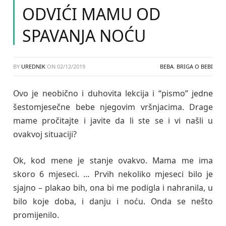
ODVIĆI MAMU OD
SPAVANJA NOĆU
BY
UREDNIK
ON
02/12/2019
BEBA
,
BRIGA O BEBI
Ovo je neobično i duhovita lekcija i “pismo” jedne
šestomjesečne bebe njegovim vršnjacima. Drage
mame pročitajte i javite da li ste se i vi našli u
ovakvoj situaciji?
Ok, kod mene je stanje ovakvo. Mama me ima
skoro 6 mjeseci. … Prvih nekoliko mjeseci bilo je
sjajno – plakao bih, ona bi me podigla i nahranila, u
bilo koje doba, i danju i noću. Onda se nešto
promijenilo.