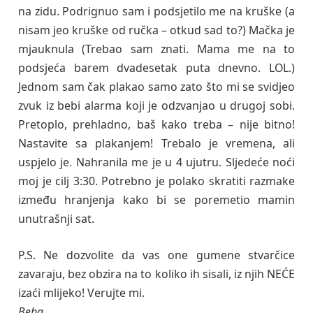
na zidu. Podrignuo sam i podsjetilo me na kruške (a
nisam jeo kruške od ručka – otkud sad to?) Mačka je
mjauknula (Trebao sam znati. Mama me na to
podsjeća barem dvadesetak puta dnevno. LOL.)
Jednom sam čak plakao samo zato što mi se svidjeo
zvuk iz bebi alarma koji je odzvanjao u drugoj sobi.
Pretoplo, prehladno, baš kako treba – nije bitno!
Nastavite sa plakanjem! Trebalo je vremena, ali
uspjelo je. Nahranila me je u 4 ujutru. Sljedeće noći
moj je cilj 3:30. Potrebno je polako skratiti razmake
između hranjenja kako bi se poremetio mamin
unutrašnji sat.
P.S. Ne dozvolite da vas one gumene stvarčice
zavaraju, bez obzira na to koliko ih sisali, iz njih NEĆE
izaći mlijeko! Verujte mi.
Beba