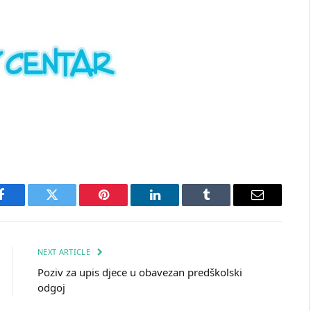
Facebook
Twitter
Pinterest
LinkedIn
Tumblr
Email
NEXT ARTICLE
Poziv za upis djece u obavezan predškolski
odgoj