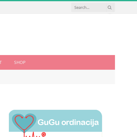
T
SHOP