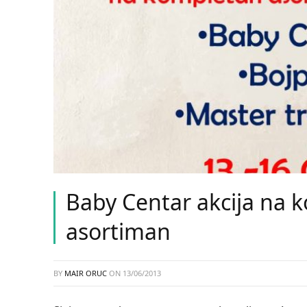
Baby Centar akcija na
asortiman
BY
MAIR ORUC
ON
13/06/2013