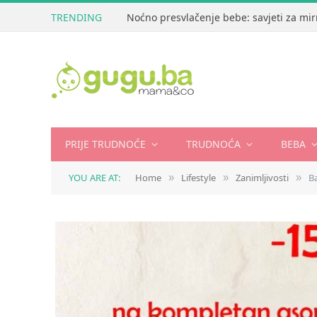
TRENDING
Noćno presvlačenje bebe: savjeti za mir
PRIJE TRUDNOĆE
TRUDNOĆA
BEBA
YOU ARE AT:
Home
Lifestyle
Zanimljivosti
B
»
»
»