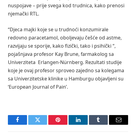
nuspojave – prije svega kod trudnica, kako prenosi
njemački RTL.
“Djeca majki koje se u trudnoći konzumirale
redovno paracetamol, oboljevaju češće od astme,
razvijaju se sporije, kako fizički, tako i psihički “,
pojašnjava profesor Kay Brune, farmakolog sa
Univerziteta Erlangen-Nürnberg. Rezultati studije
koje je ovaj profesor sproveo zajedno sa kolegama
sa Univerzitetske klinike u Hamburgu objavljeni su
‘European Journal of Pain’.
Facebook
Twitter
Pinterest
LinkedIn
Tumblr
Email