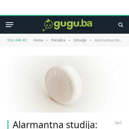
YOU ARE AT:
Home
Porodica
Zdravlje
Alarmantna studija: Znanstvenici upozoravaju na paracetamol
»
»
»
Alarmantna studija:
0