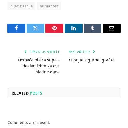
hljeb kasnije
humanost
Facebook
Twitter
Pinterest
LinkedIn
Tumblr
Email
PREVIOUS ARTICLE
NEXT ARTICLE
Domaća pileća supa –
Kupujte sigurne igračke
idealan izbor za ove
hladne dane
RELATED
POSTS
Comments are closed.