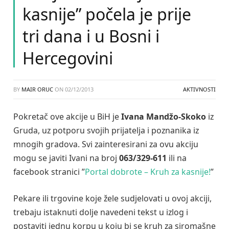
kasnije” počela je prije
tri dana i u Bosni i
Hercegovini
BY
MAIR ORUC
ON
02/12/2013
AKTIVNOSTI
Pokretač ove akcije u BiH je
Ivana Mandžo-Skoko
iz
Gruda, uz potporu svojih prijatelja i poznanika iz
mnogih gradova. Svi zainteresirani za ovu akciju
mogu se javiti Ivani na broj
063/329-611
ili na
facebook stranici ”
Portal dobrote – Kruh za kasnije!
”
Pekare ili trgovine koje žele sudjelovati u ovoj akciji,
trebaju istaknuti dolje navedeni tekst u izlog i
postaviti jednu korpu u koju bi se kruh za siromašne