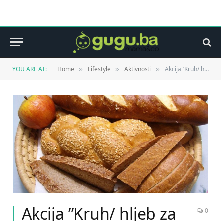
YOU ARE AT:
Home
Lifestyle
Aktivnosti
Akcija ”Kruh/ hljeb za kasnije” počela je prije tri dana i u Bosni i Hercegovini
»
»
»
Akcija ”Kruh/ hljeb za
0