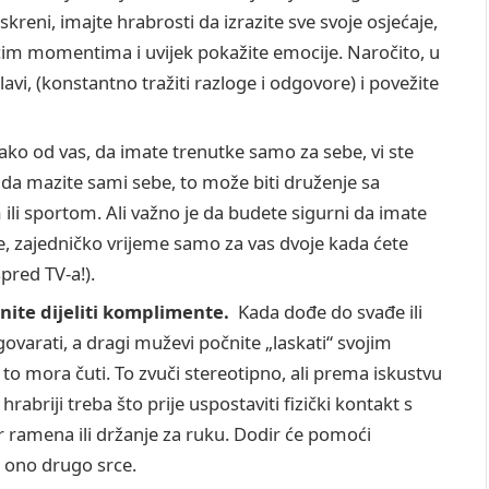
kreni, imajte hrabrosti da izrazite sve svoje osjećaje,
ućim momentima i uvijek pokažite emocije. Naročito, u
lavi, (konstantno tražiti razloge i odgovore) i povežite
ako od vas, da imate trenutke samo za sebe, vi ste
n da mazite sami sebe, to može biti druženje sa
 ili sportom. Ali važno je da budete sigurni da imate
ese, zajedničko vrijeme samo za vas dvoje kada ćete
spred TV-a!).
nite dijeliti komplimente.
Kada dođe do svađe ili
ovarati, a dragi muževi počnite „laskati“ svojim
 to mora čuti. To zvuči stereotipno, ali prema iskustvu
e hrabriji treba što prije uspostaviti fizički kontakt s
 ramena ili držanje za ruku. Dodir će pomoći
 i ono drugo srce.