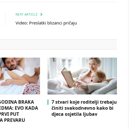
NEXT ARTICLE
Video: Preslatki blizanci pričaju
 GODINA BRAKA
7 stvari koje roditelji trebaju
SEDMA: EVO KADA
činiti svakodnevno kako bi
PRVI PUT
djeca osjetila ljubav
A PREVARU