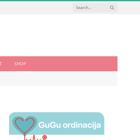
T
SHOP