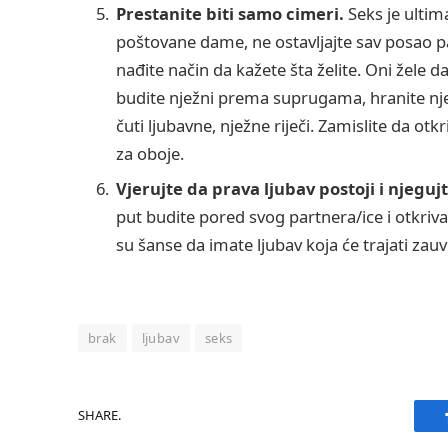
Prestanite biti samo cimeri.
Seks je ultima
poštovane dame, ne ostavljajte sav posao par
nađite način da kažete šta želite. Oni žele d
budite nježni prema suprugama, hranite nje
čuti ljubavne, nježne riječi. Zamislite da ot
za oboje.
Vjerujte da prava ljubav postoji i njeguj
put budite pored svog partnera/ice i otkriva
su šanse da imate ljubav koja će trajati zauv
brak
ljubav
seks
SHARE.