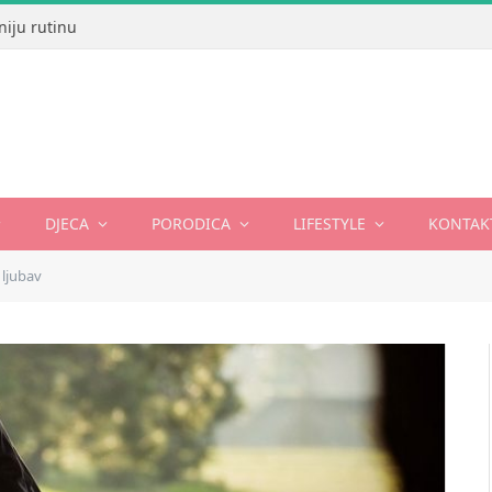
niju rutinu
DJECA
PORODICA
LIFESTYLE
KONTAK
 ljubav