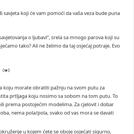
je 6 savjeta koji će vam pomoći da vaša veza bude puna
vjetovanja o ljubavi“, srela sa mnogo parova koji su
osjećamo tako? Ali ne želimo da taj osjećaj potraje. Evo
◊♦◊
a koju morate obratiti pažnju na svom putu za
stita prtljaga koju nosimo sa sobom na tom putu. To
ili prema postojećim modelima. Za cjelovit i dobar
soba, nema pola/pola, svako od vas mora se davati
 okruženje u kojem ćete se oboje osjećati sigurno,