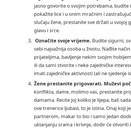
jasno govorite o svojim potrebama, budite is
pokažite lice i u onim mračnim i zastrašuj
slučaju žene, prestanite sve držati u svojoj g
glavu i srce.
Označite svoje vrijeme.
Budite sigurni, sv
sebi najvažnija osoba u životu. Nađite nači
prijateljima, bavljenje nekim svojim hobijem
ili da sami stvorite i neke zajedničke inter
imati zajedničke aktivnosti (ali ne sjedenje i
Žene prestanite prigovarati. Muževi poč
konflikta, dame, molimo vas, prestanite prig
damama. Recite joj koliko je lijepa, baš sada
ove trenerice ljubavi, to je istina. Onaj koji j
partnerom, makar to bio i samo jedan dodir
uklanjanju srama i krivnje, dodir će otvoriti