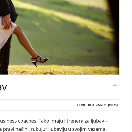
av
0
PORODICA
,
ZANIMLJIVOSTI
usiness coaches. Tako imaju i trenera za ljubav –
pravi način „rukuju“ ljubavlju u svojim vezama.