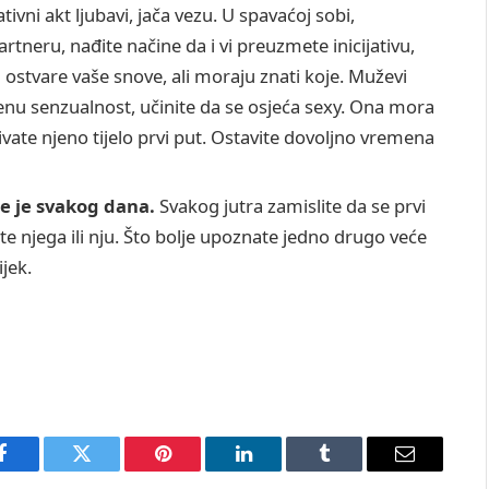
tivni akt ljubavi, jača vezu. U spavaćoj sobi,
tneru, nađite načine da i vi preuzmete inicijativu,
a ostvare vaše snove, ali moraju znati koje. Muževi
nu senzualnost, učinite da se osjeća sexy. Ona mora
krivate njeno tijelo prvi put. Ostavite dovoljno vremena
te je svakog dana.
Svakog jutra zamislite da se prvi
te njega ili nju. Što bolje upoznate jedno drugo veće
ijek.
Facebook
Twitter
Pinterest
LinkedIn
Tumblr
Email