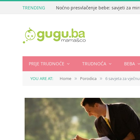
TRENDING
Noćno presvlačenje bebe: savjeti za mir
PRIJE TRUDNOĆE
TRUDNOĆA
BEBA
YOU ARE AT:
Home
Porodica
6 savjeta za vječnu
»
»