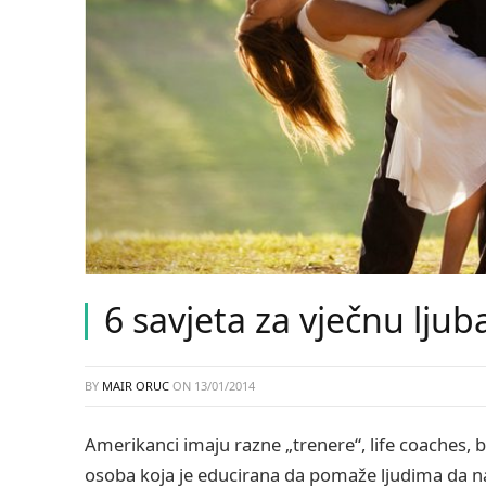
6 savjeta za vječnu ljub
BY
MAIR ORUC
ON
13/01/2014
Amerikanci imaju razne „trenere“, life coaches, b
osoba koja je educirana da pomaže ljudima da na 