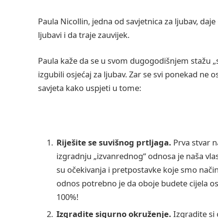
Paula Nicollin, jedna od savjetnica za ljubav, da
ljubavi i da traje zauvijek.
Paula kaže da se u svom dugogodišnjem stažu „sa
izgubili osjećaj za ljubav. Zar se svi ponekad ne 
savjeta kako uspjeti u tome:
Riješite se suvišnog prtljaga.
Prva stvar n
izgradnju „izvanrednog“ odnosa je naša vla
su očekivanja i pretpostavke koje smo način
odnos potrebno je da oboje budete cijela o
100%!
Izgradite sigurno okruženje.
Izgradite si