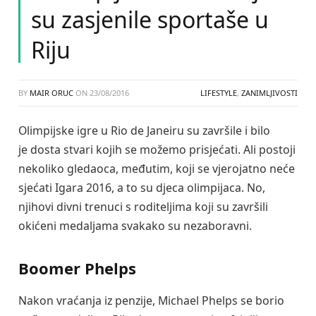
su zasjenile sportaše u
Riju
BY
MAIR ORUC
ON
23/08/2016
LIFESTYLE
,
ZANIMLJIVOSTI
Olimpijske igre u Rio de Janeiru su završile i bilo
je dosta stvari kojih se možemo prisjećati. Ali postoji
nekoliko gledaoca, međutim, koji se vjerojatno neće
sjećati Igara 2016, a to su djeca olimpijaca. No,
njihovi divni trenuci s roditeljima koji su završili
okićeni medaljama svakako su nezaboravni.
Boomer Phelps
Nakon vraćanja iz penzije, Michael Phelps se borio