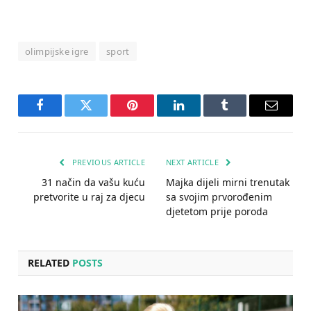
olimpijske igre
sport
Facebook
Twitter
Pinterest
LinkedIn
Tumblr
Email
PREVIOUS ARTICLE
NEXT ARTICLE
31 način da vašu kuću
Majka dijeli mirni trenutak
pretvorite u raj za djecu
sa svojim prvorođenim
djetetom prije poroda
RELATED
POSTS