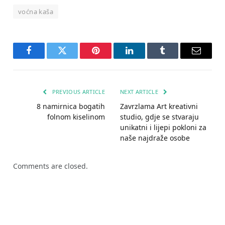
voćna kaša
Facebook
Twitter
Pinterest
LinkedIn
Tumblr
Email
PREVIOUS ARTICLE
NEXT ARTICLE
8 namirnica bogatih
Zavrzlama Art kreativni
folnom kiselinom
studio, gdje se stvaraju
unikatni i lijepi pokloni za
naše najdraže osobe
Comments are closed.