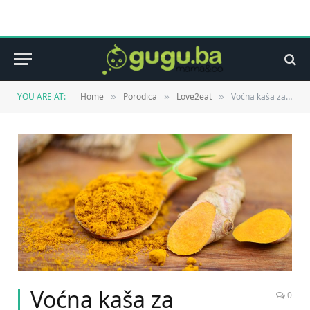
YOU ARE AT:
Home
Porodica
Love2eat
Voćna kaša za razvedravanje
»
»
»
Voćna kaša za
0