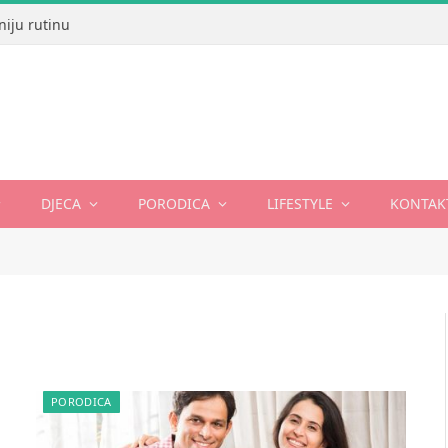
niju rutinu
DJECA
PORODICA
LIFESTYLE
KONTAK
PORODICA