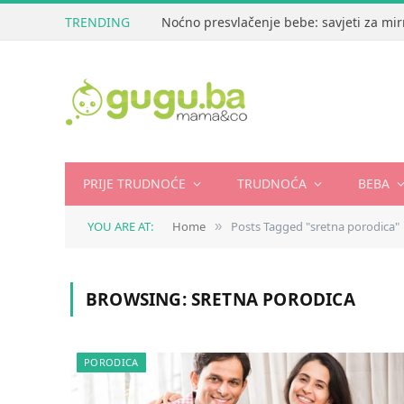
TRENDING
Noćno presvlačenje bebe: savjeti za mir
PRIJE TRUDNOĆE
TRUDNOĆA
BEBA
YOU ARE AT:
Home
Posts Tagged "sretna porodica"
»
BROWSING:
SRETNA PORODICA
PORODICA