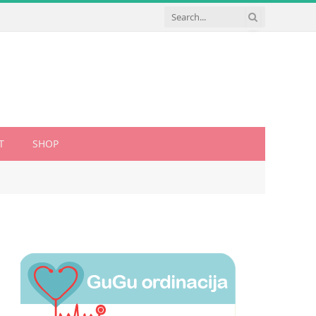
T
SHOP