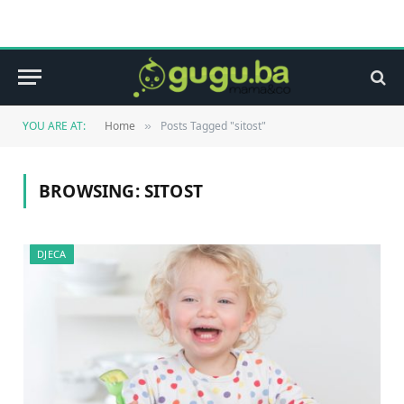
YOU ARE AT:
Home
Posts Tagged "sitost"
»
BROWSING:
SITOST
DJECA