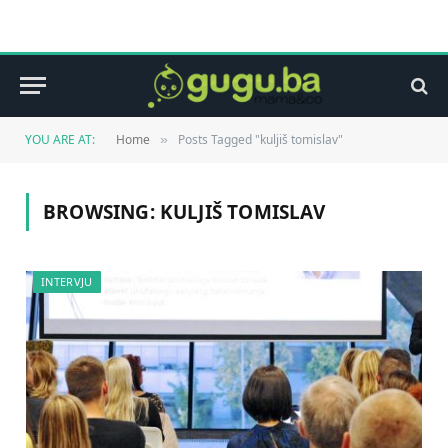
YOU ARE AT:
Home
Posts Tagged "kuljiš tomislav"
»
BROWSING:
KULJIŠ TOMISLAV
INTERVJU