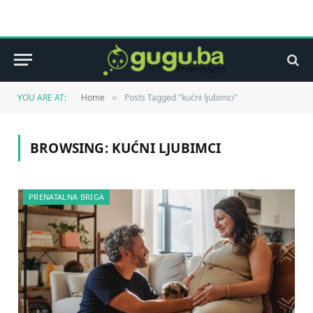
YOU ARE AT:
Home
Posts Tagged "kućni ljubimci"
»
BROWSING:
KUĆNI LJUBIMCI
PRENATALNA BRIGA