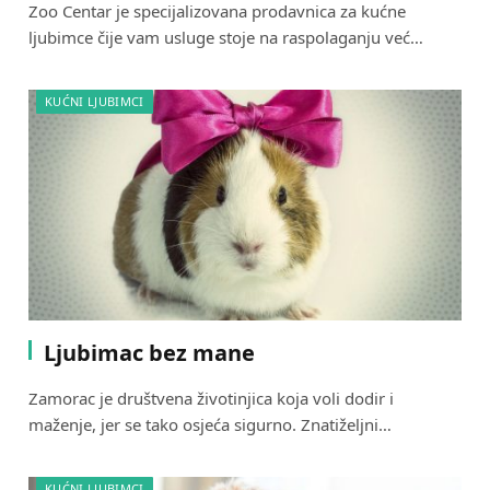
Zoo Centar je specijalizovana prodavnica za kućne
ljubimce čije vam usluge stoje na raspolaganju već…
KUĆNI LJUBIMCI
Ljubimac bez mane
Zamorac je društvena životinjica koja voli dodir i
maženje, jer se tako osjeća sigurno. Znatiželjni…
KUĆNI LJUBIMCI