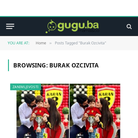
YOU ARE AT:
Home
Posts Tagged "Burak Ozcivita"
»
BROWSING:
BURAK OZCIVITA
ZANIMLJIVOSTI