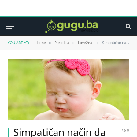
YOU ARE AT:
Home
Porodica
Love2eat
Simpatičan način da ukućane natjerate da jedu brokule. Evo kako
»
»
»
Simpatičan način da
0