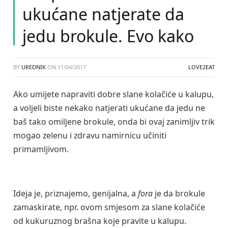
ukućane natjerate da
jedu brokule. Evo kako
BY
UREDNIK
ON
11/04/2017
LOVE2EAT
Ako umijete napraviti dobre slane kolačiće u kalupu,
a voljeli biste nekako natjerati ukućane da jedu ne
baš tako omiljene brokule, onda bi ovaj zanimljiv trik
mogao zelenu i zdravu namirnicu učiniti
primamljivom.
Ideja je, priznajemo, genijalna, a
fora
je da brokule
zamaskirate, npr. ovom smjesom za slane kolačiće
od kukuruznog brašna koje pravite u kalupu.