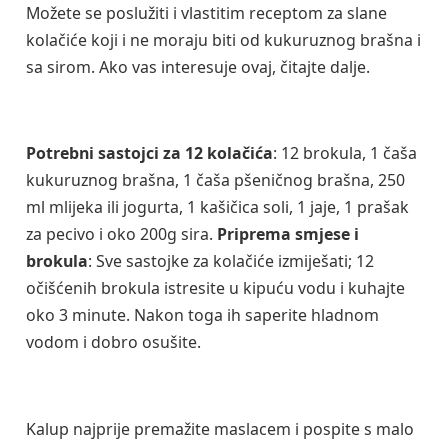
Možete se poslužiti i vlastitim receptom za slane
kolačiće koji i ne moraju biti od kukuruznog brašna i
sa sirom. Ako vas interesuje ovaj, čitajte dalje.
Potrebni sastojci
za 12 kolačića
: 12 brokula, 1 čaša
kukuruznog brašna, 1 čaša pšeničnog brašna, 250
ml mlijeka ili jogurta, 1 kašičica soli, 1 jaje, 1 prašak
za pecivo i oko 200g sira.
Priprema smjese i
brokula
: Sve sastojke za kolačiće izmiješati; 12
očišćenih brokula istresite u kipuću vodu i kuhajte
oko 3 minute. Nakon toga ih saperite hladnom
vodom i dobro osušite.
Kalup najprije premažite maslacem i pospite s malo