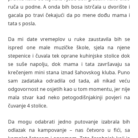
ruča u podne. A onda bih bosa istrčala u dvorište i
gacala po travi čekajući da po mene dođu mama i
tata s posla.
Da mi date vremeplov u ruke zaustavila bih se
ispred one male muzičke škole, sjela na njene
stepenice i čuvala tek oprane kuhinjske stolice dok
se suše napolju, dok mama i tata završavaju sa
krečenjem mini stana iznad šahovskog kluba. Puno
sam zadataka odradila od tada, ali nikad veću
odgovornost ne osjetih kao u tom momentu, jer nije
mala stvar kad neko petogodišnjakinji povjeri na
čuvanje 4 stolice.
Da mogu odabrati jedno putovanje izabrala bih
odlazak na kampovanje – nas četvoro u fići, sa