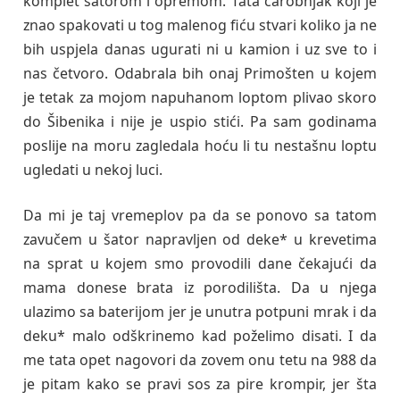
komplet šatorom i opremom. Tata čarobnjak koji je
znao spakovati u tog malenog fiću stvari koliko ja ne
bih uspjela danas ugurati ni u kamion i uz sve to i
nas četvoro. Odabrala bih onaj Primošten u kojem
je tetak za mojom napuhanom loptom plivao skoro
do Šibenika i nije je uspio stići. Pa sam godinama
poslije na moru zagledala hoću li tu nestašnu loptu
ugledati u nekoj luci.
Da mi je taj vremeplov pa da se ponovo sa tatom
zavučem u šator napravljen od deke* u krevetima
na sprat u kojem smo provodili dane čekajući da
mama donese brata iz porodilišta. Da u njega
ulazimo sa baterijom jer je unutra potpuni mrak i da
deku* malo odškrinemo kad poželimo disati. I da
me tata opet nagovori da zovem onu tetu na 988 da
je pitam kako se pravi sos za pire krompir, jer šta