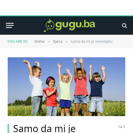
YOU ARE AT:
Home
Djeca
Samo da mi je vremeplov
»
»
Samo da mi je
0