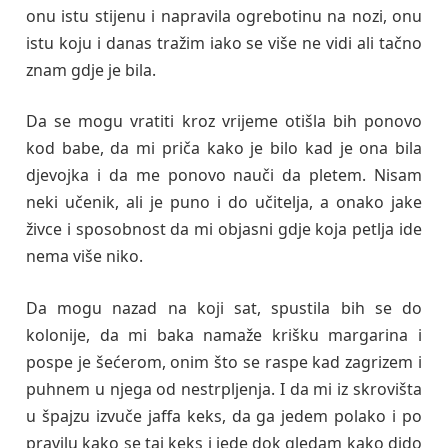
onu istu stijenu i napravila ogrebotinu na nozi, onu
istu koju i danas tražim iako se više ne vidi ali tačno
znam gdje je bila.
Da se mogu vratiti kroz vrijeme otišla bih ponovo
kod babe, da mi priča kako je bilo kad je ona bila
djevojka i da me ponovo nauči da pletem. Nisam
neki učenik, ali je puno i do učitelja, a onako jake
živce i sposobnost da mi objasni gdje koja petlja ide
nema više niko.
Da mogu nazad na koji sat, spustila bih se do
kolonije, da mi baka namaže krišku margarina i
pospe je šećerom, onim što se raspe kad zagrizem i
puhnem u njega od nestrpljenja. I da mi iz skrovišta
u špajzu izvuče jaffa keks, da ga jedem polako i po
pravilu kako se taj keks i jede dok gledam kako dido