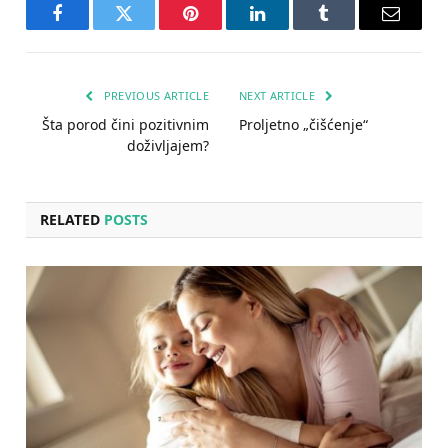
Facebook
Twitter
Pinterest
LinkedIn
Tumblr
Email
PREVIOUS ARTICLE
NEXT ARTICLE
Šta porod čini pozitivnim
Proljetno „čišćenje“
doživljajem?
RELATED
POSTS