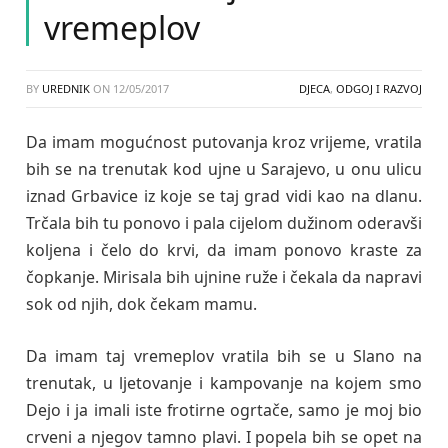
vremeplov
BY
UREDNIK
ON
12/05/2017
DJECA
,
ODGOJ I RAZVOJ
Da imam mogućnost putovanja kroz vrijeme, vratila
bih se na trenutak kod ujne u Sarajevo, u onu ulicu
iznad Grbavice iz koje se taj grad vidi kao na dlanu.
Trčala bih tu ponovo i pala cijelom dužinom oderavši
koljena i čelo do krvi, da imam ponovo kraste za
čopkanje. Mirisala bih ujnine ruže i čekala da napravi
sok od njih, dok čekam mamu.
Da imam taj vremeplov vratila bih se u Slano na
trenutak, u ljetovanje i kampovanje na kojem smo
Dejo i ja imali iste frotirne ogrtače, samo je moj bio
crveni a njegov tamno plavi. I popela bih se opet na