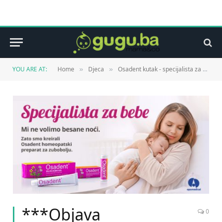
YOU ARE AT:
Home
Djeca
Osadent kutak - specijalista za bebe
»
»
***Objava
0