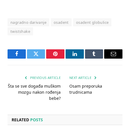
nagradno darivanje
osadent
osadent globulice
twistshake
Facebook
Twitter
Pinterest
LinkedIn
Tumblr
Email
PREVIOUS ARTICLE
NEXT ARTICLE
Šta se sve događa muškom
Osam preporuka
mozgu nakon rođenja
trudnicama
bebe?
RELATED
POSTS