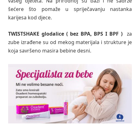
vašeg djeteta. Na prirodnoj su bazi i ne sadrže
šećere što pomaže u spriječavanju nastanka
karijesa kod djece.
TWISTSHAKE glodalice ( bez BPA, BPS I BPF )
za
zube izrađene su od mekog materijala i strukture je
koja savršeno masira bebine desni.