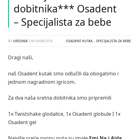
dobitnika*** Osadent
– Specijalista za bebe
BY
UREDNIK
ON
03/08/2018
OSADENT KUTAK - SPECIJALISTA ZA BEBE
Dragi naši,
naš Osadent kutak smo odlučili da obogatimo i
jednom nagradnom igricom.
Za dva naša sretna dobitnika smo pripremili
1x Twistshake glodalice, 1x Osadent globule I 1x
Osadent gel
Najviše sreće ovogu puta su imale
Emi Na i Aida