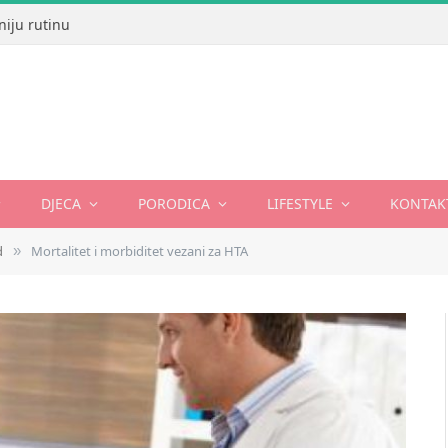
niju rutinu
DJECA
PORODICA
LIFESTYLE
KONTAK
d
Mortalitet i morbiditet vezani za HTA
»