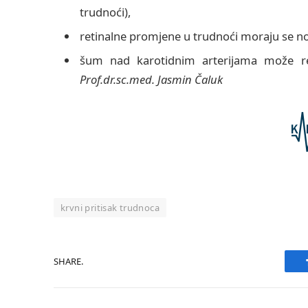
trudnoći),
retinalne promjene u trudnoći moraju se not
šum nad karotidnim arterijama može ref
Prof.dr.sc.med. Jasmin Čaluk
krvni pritisak trudnoca
SHARE.