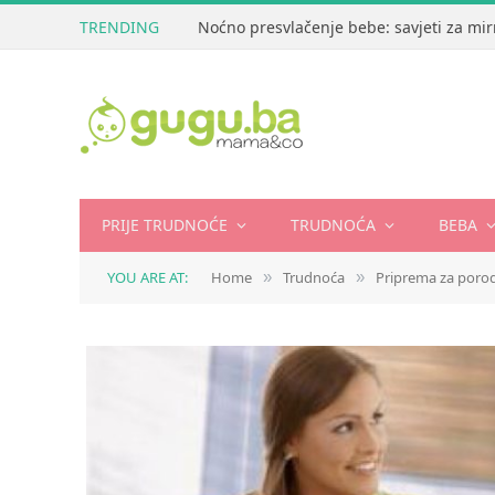
TRENDING
Noćno presvlačenje bebe: savjeti za mir
PRIJE TRUDNOĆE
TRUDNOĆA
BEBA
YOU ARE AT:
Home
Trudnoća
Priprema za poro
»
»