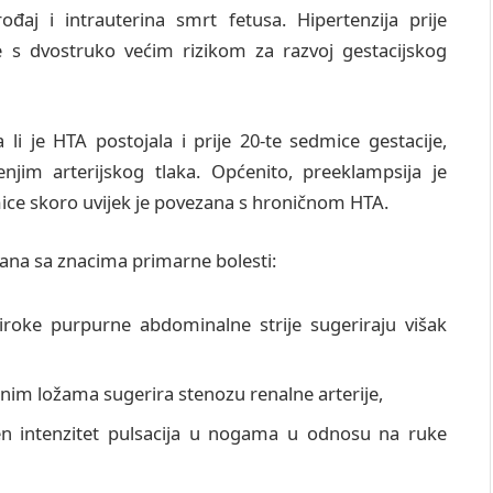
ođaj i intrauterina smrt fetusa. Hipertenzija prije
 s dvostruko većim rizikom za razvoj gestacijskog
li je HTA postojala i prije 20-te sedmice gestacije,
jim arterijskog tlaka. Općenito, preeklampsija je
edmice skoro uvijek je povezana s hroničnom HTA.
a sa znacima primarne bolesti:
 široke purpurne abdominalne strije sugeriraju višak
nim ložama sugerira stenozu renalne arterije,
en intenzitet pulsacija u nogama u odnosu na ruke