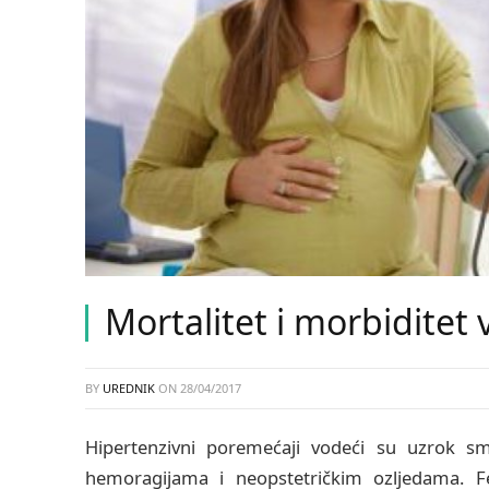
Mortalitet i morbiditet
BY
UREDNIK
ON
28/04/2017
Hipertenzivni poremećaji vodeći su uzrok s
hemoragijama i neopstetričkim ozljedama. Fe