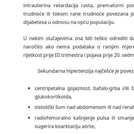
intrauterina retardacija rasta, prematurni por
trudnoće ili tokom rane trudnoće povezana je
dijabetesa u odnosu na opću populaciju.
U nekim slučajevima zna biti teško odrediti da 
naročito ako nema podataka o ranijim mjeren
rijetkost prije III trimestra i pojava prije 20. s
Sekundarna hipertenzija najčešće je povezan
centripetalna gojaznost, bafalo-grba i/ili
glukokortikoida,
sistolički šum nad abdomenom ili nad renal
radiofemoralno kašnjenje pulsa ili smanj
sugerira koarktaciju aorte,