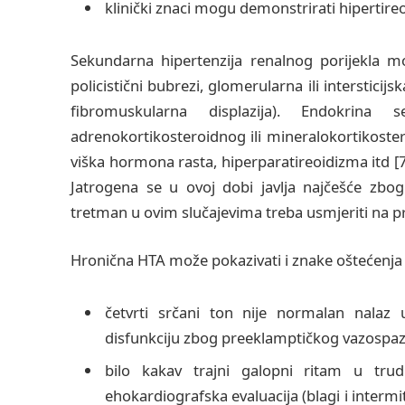
klinički znaci mogu demonstrirati hipertireo
Sekundarna hipertenzija renalnog porijekla mo
policistični bubrezi, glomerularna ili intersticijs
fibromuskularna displazija). Endokrina 
adrenokortikosteroidnog ili mineralokortikoster
viška hormona rasta, hiperparatireoidizma itd [7]
Jatrogena se u ovoj dobi javlja najčešće zbog 
tretman u ovim slučajevima treba usmjeriti na p
Hronična HTA može pokazivati i znake oštećenja 
četvrti srčani ton nije normalan nalaz u 
disfunkciju zbog preeklamptičkog vazospa
bilo kakav trajni galopni ritam u tru
ehokardiografska evaluacija (blagi i intermi