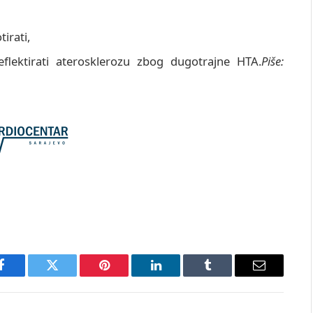
irati,
lektirati aterosklerozu zbog dugotrajne HTA.
Piše:
Facebook
Twitter
Pinterest
LinkedIn
Tumblr
Email