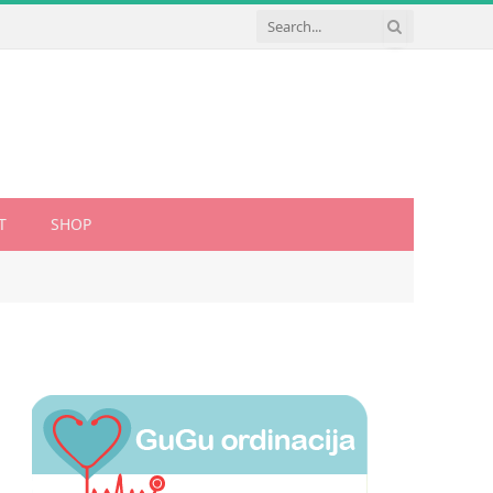
T
SHOP