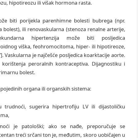
zu, hipotireozu ili višak hormona rasta.
že biti porijekla parenhimne bolesti bubrega (npr.
ka bolest), ili renovaskularna (stenoza renalne arterije,
sekundarna hipertenzija može biti posljedica
oidnog viška, feohromocitoma, hiper- ili hipotireoze,
. Vaskularna je najčešće posljedica koarktacije aorte.
korištenja peroralnih kontraceptiva. Dijagnostiku i
rimarnu bolest.
pojedinih organa ili organskih sistema:
trudnoći, sugerira hipertrofiju LV ili dijastoličku
zma,
dnoći je patološki; ako se nađe, preporučuje se
tentan treći srčani ton je, međutim, skoro uobičajen u