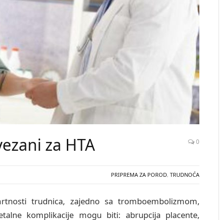
 vezani za HTA
0
PRIPREMA ZA POROD
,
TRUDNOĆA
mrtnosti trudnica, zajedno sa tromboembolizmom,
talne komplikacije mogu biti: abrupcija placente,