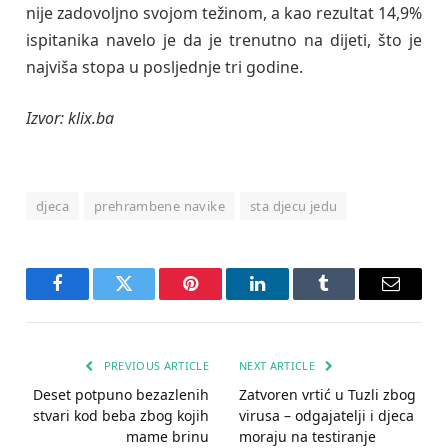
nije zadovoljno svojom težinom, a kao rezultat 14,9%
ispitanika navelo je da je trenutno na dijeti, što je
najviša stopa u posljednje tri godine.
Izvor: klix.ba
djeca
prehrambene navike
sta djecu jedu
Facebook
Twitter
Pinterest
LinkedIn
Tumblr
Email
PREVIOUS ARTICLE
NEXT ARTICLE
Deset potpuno bezazlenih
Zatvoren vrtić u Tuzli zbog
stvari kod beba zbog kojih
virusa – odgajatelji i djeca
mame brinu
moraju na testiranje