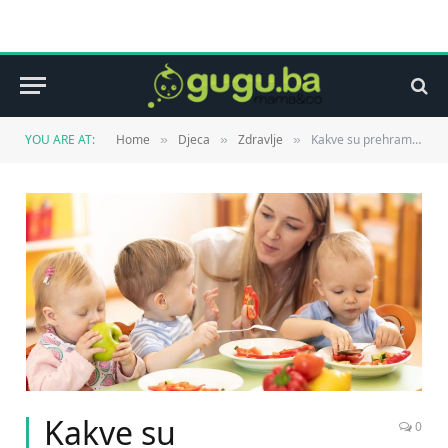
YOU ARE AT:
Home
Djeca
Zdravlje
Kakve su prehrambene navike đaka u BiH i koliko su naša djeca aktivna
»
»
»
Kakve su
0