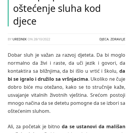
oštećenje sluha kod
djece
BY
UREDNIK
ON
28/10/2022
DJECA
,
ZDRAVLJE
Dobar sluh je važan za razvoj djeteta. Da bi moglo
normalno da živi i raste, da uči jezik i govori, da
kontaktira sa bližnjima, da bi išlo u vrtić i školu,
da
bi se igralo i družilo sa vršnjacima
. Ukoliko ne čuje
dobro biće mu otežano, kako se to stručnije kaže,
usvajanje vitalnih životnih vještina. Srećom postoji
mnogo načina da se detetu pomogne da se izbori sa
oštećenim sluhom.
Ali, za početak je bitno
da se ustanovi da mališan