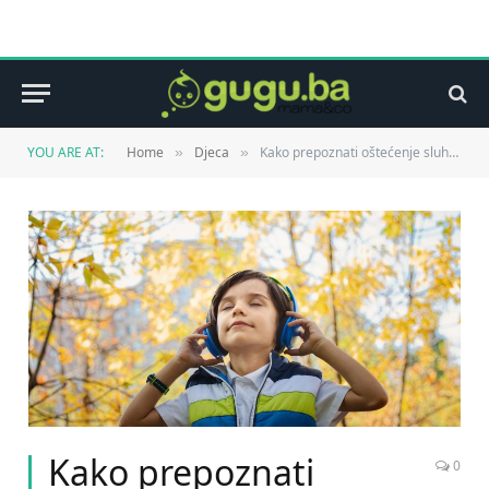
YOU ARE AT:
Home
Djeca
Kako prepoznati oštećenje sluha kod djece
»
»
Kako prepoznati
0