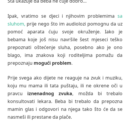
Šta ukazuje da beba ne čuje dobro…
Ipak, vratimo se djeci i njihovim problemima
sa
sluhom,
prije nego što im audiolozi pomognu da uz
pomoć aparata ćuju svoje okruženje.
Iako je
bebama koje još nisu navršile šest mjeseci teško
prepoznati oštećenje sluha, posebno ako je ono
blago, ima znakova koji roditeljima pomažu da
prepoznaju
mogući problem
.
Prije svega ako dijete ne reaguje na zvuk i muziku,
koju mu mama ili tata puštaju, ili ne okrene oči u
pravcu
iznenadnog zvuka
, možda bi trebalo
konsultovati lekara. Beba bi trebalo da prepozna
mamin glas i odgovori na njega tako što će da se
nasmeši ili prestane da plače.