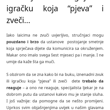
igračku koja “pjeva” i
zveči…
Iako laicima ne zvuči uvjerljivo, stručnjaci mogu
pouzdano i brzo
da ustanove postojanje smetnje
koja sprječava dijete da komunicira sa okruženjem.
Makar ono imalo svega šest mjeseci pa i manje. I ne
umije da kaže šta ga muči.
S obzirom da se zna kako bi na buku, iznenadni zvuk
ili igračku koja “pjeva” ili zveči dete
trebalo da
reaguje
– a ono ne reaguje, specijalista ljekar je na
dobrom putu da ustanovi kakvo mu je stanje sluha.
I još važnije: da pomogne da se nešto promijeni.
Uprkos svim objašnjenjima uvijek u našim glavama