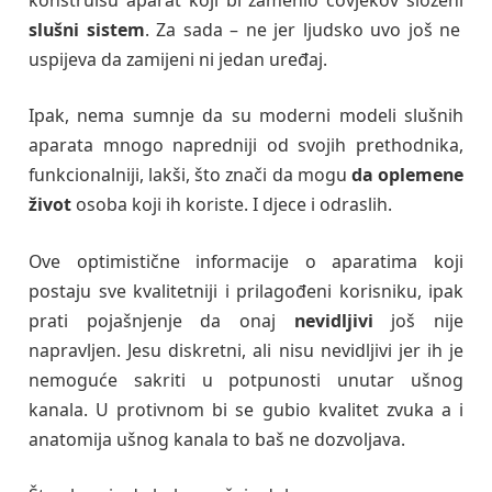
slušni sistem
. Za sada – ne jer ljudsko uvo još ne
uspijeva da zamijeni ni jedan uređaj.
Ipak, nema sumnje da su moderni modeli slušnih
aparata mnogo napredniji od svojih prethodnika,
funkcionalniji, lakši, što znači da mogu
da oplemene
život
osoba koji ih koriste. I djece i odraslih.
Ove optimistične informacije o aparatima koji
postaju sve kvalitetniji i prilagođeni korisniku, ipak
prati pojašnjenje da onaj
nevidljivi
još nije
napravljen. Jesu diskretni, ali nisu nevidljivi jer ih je
nemoguće sakriti
u potpunosti unutar ušnog
kanala. U protivnom bi se gubio kvalitet zvuka a i
anatomija ušnog kanala to baš ne dozvoljava.