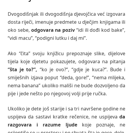
Dvogodišnjak ili dvogodišnja djevojčica već izgovara
dosta riječi, imenuje predmete u dječjim knjigama ili
oko sebe,
odgovara na poziv
“idi ili dođi kod bake”,
“vidi macu”, “podigni lutku i daj mi”.
Ako “čita” svoju knjižicu prepoznaje slike, dijelove
tijela koje djetetu pokazujete, odgovara na pitanja
“šta je to?”,
“ko je ovo?”, “gdje je kuca?”. Bude i
smiješnih izjava poput “deda, gore!”, “nema mlijeka,
nema banana” ukoliko mališi ne bude dozvoljeno da
pije i jede nešto po njegovoj volji prije ručka.
Ukoliko je dete još starije i sa tri navršene godine ne
uspijeva da sastavi kratke rečenice, ne uspijeva
da
razgovara i razume ljude
koje poznaje, ne
orijentiše se u prostoru i ne shvata šta je gore, dole,