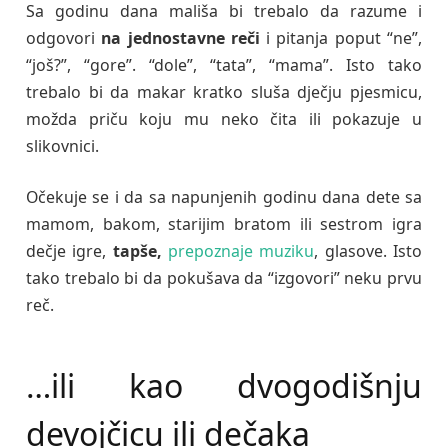
Sa godinu dana mališa bi trebalo da razume i
odgovori
na jednostavne reči
i pitanja poput “ne”,
“još?”, “gore”. “dole”, “tata”, “mama”. Isto tako
trebalo bi da makar kratko sluša dječju pjesmicu,
možda priču koju mu neko čita ili pokazuje u
slikovnici.
Očekuje se i da sa napunjenih godinu dana dete sa
mamom, bakom, starijim bratom ili sestrom igra
dečje igre,
tapše,
prepoznaje muziku
, glasove. Isto
tako trebalo bi da pokušava da “izgovori” neku prvu
reč.
…ili kao dvogodišnju
devojčicu ili dečaka