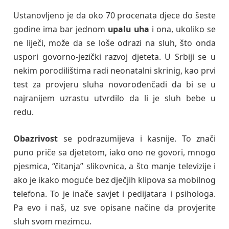
Ustanovljeno je da oko 70 procenata djece do šeste
godine ima bar jednom
upalu uha
i ona, ukoliko se
ne liječi, može da se loše odrazi na sluh, što onda
uspori govorno-jezički razvoj djeteta. U Srbiji se u
nekim porodilištima radi neonatalni skrinig, kao prvi
test za provjeru sluha novorođenčadi da bi se u
najranijem uzrastu utvrdilo da li je sluh bebe u
redu.
Obazrivost
se podrazumijeva
i kasnije. To znači
puno priče sa djetetom, iako ono ne govori, mnogo
pjesmica, “čitanja” slikovnica, a što manje televizije i
ako je ikako moguće bez dječjih klipova sa mobilnog
telefona. To je inače savjet i pedijatara i psihologa.
Pa evo i naš, uz sve opisane načine da provjerite
sluh svom mezimcu.