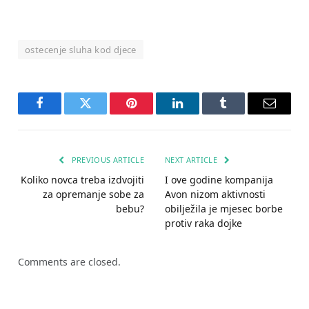
ostecenje sluha kod djece
Facebook
Twitter
Pinterest
LinkedIn
Tumblr
Email
PREVIOUS ARTICLE
NEXT ARTICLE
Koliko novca treba izdvojiti
I ove godine kompanija
za opremanje sobe za
Avon nizom aktivnosti
bebu?
obilježila je mjesec borbe
protiv raka dojke
Comments are closed.