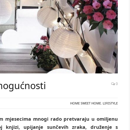
mogućnosti
0
HOME SWEET HOME
,
LIFESTYLE
jim mjesecima mnogi rado pretvaraju u omiljenu
j knjizi, upijanje sunčevih zraka, druženje s