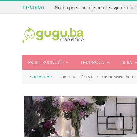
TRENDING
Noćno presvlačenje bebe: savjeti za mir
PRIJE TRUDNOĆE
TRUDNOĆA
BEBA
YOU ARE AT:
Home
Lifestyle
Home sweet home
»
»