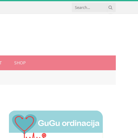
T
SHOP