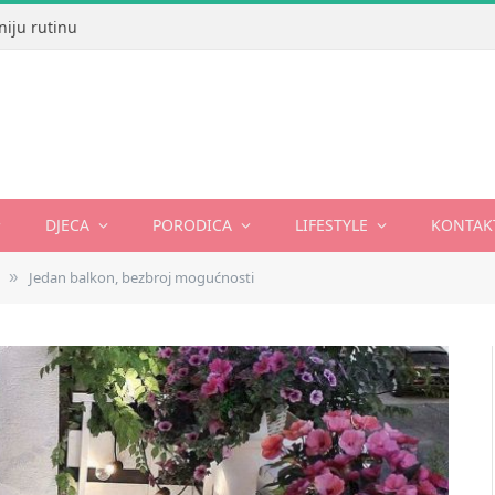
niju rutinu
DJECA
PORODICA
LIFESTYLE
KONTAK
Jedan balkon, bezbroj mogućnosti
»