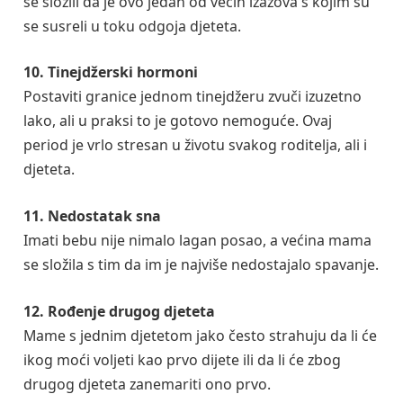
se složili da je ovo jedan od većih izazova s kojim su
se susreli u toku odgoja djeteta.
10. Tinejdžerski hormoni
Postaviti granice jednom tinejdžeru zvuči izuzetno
lako, ali u praksi to je gotovo nemoguće. Ovaj
period je vrlo stresan u životu svakog roditelja, ali i
djeteta.
11. Nedostatak sna
Imati bebu nije nimalo lagan posao, a većina mama
se složila s tim da im je najviše nedostajalo spavanje.
12. Rođenje drugog djeteta
Mame s jednim djetetom jako često strahuju da li će
ikog moći voljeti kao prvo dijete ili da li će zbog
drugog djeteta zanemariti ono prvo.