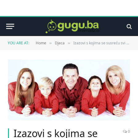
YOU ARE AT:
Home
Djeca
Izazovi s kojima se susreću svi roditelji
»
»
Izazovi s kojima se
0