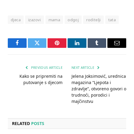
djeca
izazovi
mama
odgoj
roditelji
tata
Facebook
Twitter
Pinterest
LinkedIn
Tumblr
Email
PREVIOUS ARTICLE
NEXT ARTICLE
Kako se pripremiti na
Jelena Joksimović, urednica
putovanje s djecom
magazina “Ljepota i
zdravlje”, otvoreno govori o
trudnoći, porodici i
majčinstvu
RELATED
POSTS