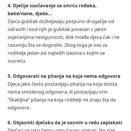
4. Dječije suočavanje sa smrću rođaka,
bake/nane, djeda…
Djeca gubitak doživljavaju potpuno drugačije od
odraslih i kod njih je gubitak povezan s jakim
osjećanjima nesigurnosti, dok mlađa djeca čak i ne
razumiju šta se dogodilo. Zbog toga je ovo za
roditelje jedan od najtežih izazova s kojim se
susreću.
5. Odgovarati na pitanja na koja nema odgovora
Djeca jako često postavljaju pitanja na koja doista
nema smislenog odgovora, ili postavljaju vrlo
“škakljiva” pitanja na koja roditelji ne znaju šta da
odgovore.
6. Objasniti dječaku da je sasvim u redu zaplakati
Dječaci se jako često ustručavaju plakati, što nije