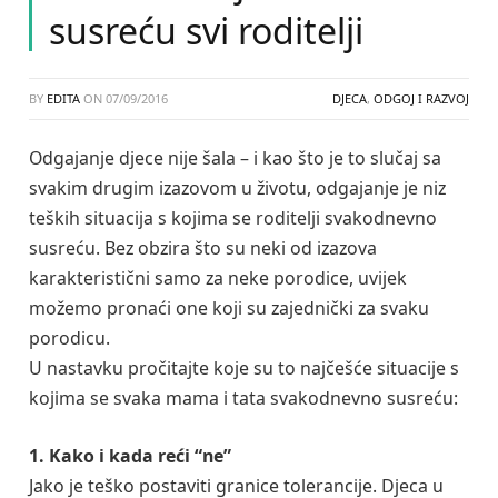
susreću svi roditelji
BY
EDITA
ON
07/09/2016
DJECA
,
ODGOJ I RAZVOJ
Odgajanje djece nije šala – i kao što je to slučaj sa
svakim drugim izazovom u životu, odgajanje je niz
teških situacija s kojima se roditelji svakodnevno
susreću. Bez obzira što su neki od izazova
karakteristični samo za neke porodice, uvijek
možemo pronaći one koji su zajednički za svaku
porodicu.
U nastavku pročitajte koje su to najčešće situacije s
kojima se svaka mama i tata svakodnevno susreću:
1. Kako i kada reći “ne”
Jako je teško postaviti granice tolerancije. Djeca u